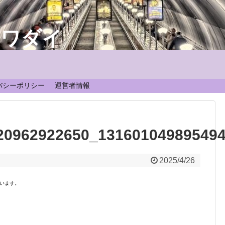
なワダイ
！
バシーポリシー
運営者情報
20962922650_13160104989549
2025/4/26
います。