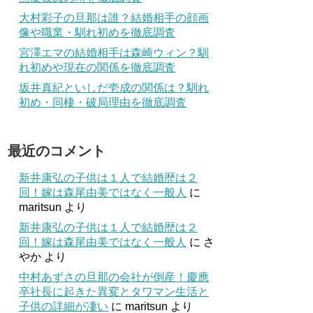
大村彩子の旦那は誰？結婚相手の顔画
像や職業・馴れ初めを徹底調査
宮澤エマの結婚相手は森崎ウィン？馴
れ初めや現在の関係を徹底調査
坂井真紀といしだ壱成の関係は？馴れ
初め・同棲・破局理由を徹底調査
最近のコメント
新井康弘の子供は１人で結婚歴は２
回！嫁は森尾由美ではなく一般人
に
maritsun
より
新井康弘の子供は１人で結婚歴は２
回！嫁は森尾由美ではなく一般人
に
さ
やか
より
中村あずさの旦那の会社が倒産！慶應
卒社長に起きた異変とタワマン生活と
子供の詳細が凄い
に
maritsun
より