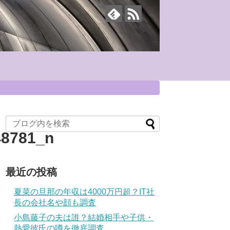
48781_n
最近の投稿
夏菜の旦那の年収は4000万円超？IT社
長の会社名や顔も調査
小島藤子の夫は誰？結婚相手や子供・
熱愛彼氏の噂を徹底調査