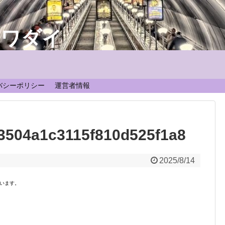
なワダイ
！
バシーポリシー
運営者情報
3504a1c3115f810d525f1a8
2025/8/14
います。