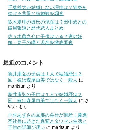
千葉雄大が結婚しない理由は？独身を
続ける背景と結婚観を調査
鈴木愛理の彼氏の現在は？田中碧との
破局報道と歴代恋人まとめ
佐々木蔵之介に子供はいる？妻の妊
娠・息子の噂と現在を徹底調査
最近のコメント
新井康弘の子供は１人で結婚歴は２
回！嫁は森尾由美ではなく一般人
に
maritsun
より
新井康弘の子供は１人で結婚歴は２
回！嫁は森尾由美ではなく一般人
に
さ
やか
より
中村あずさの旦那の会社が倒産！慶應
卒社長に起きた異変とタワマン生活と
子供の詳細が凄い
に
maritsun
より