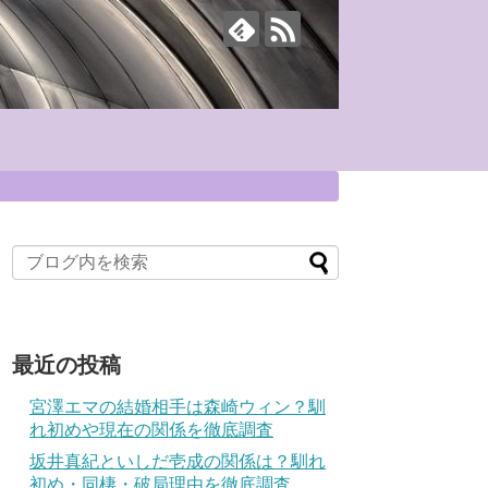
最近の投稿
宮澤エマの結婚相手は森崎ウィン？馴
れ初めや現在の関係を徹底調査
坂井真紀といしだ壱成の関係は？馴れ
初め・同棲・破局理由を徹底調査