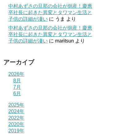
中村あずさの旦那の会社が倒産！慶應
卒社長に起きた異変とタワマン生活と
子供の詳細が凄い
に
うま
より
中村あずさの旦那の会社が倒産！慶應
卒社長に起きた異変とタワマン生活と
子供の詳細が凄い
に
maritsun
より
アーカイブ
2026年
8月
7月
6月
2025年
2024年
2022年
2020年
2019年