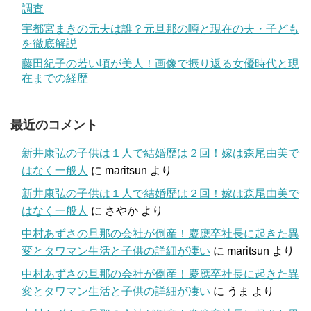
調査
宇都宮まきの元夫は誰？元旦那の噂と現在の夫・子ども
を徹底解説
藤田紀子の若い頃が美人！画像で振り返る女優時代と現
在までの経歴
最近のコメント
新井康弘の子供は１人で結婚歴は２回！嫁は森尾由美で
はなく一般人
に
maritsun
より
新井康弘の子供は１人で結婚歴は２回！嫁は森尾由美で
はなく一般人
に
さやか
より
中村あずさの旦那の会社が倒産！慶應卒社長に起きた異
変とタワマン生活と子供の詳細が凄い
に
maritsun
より
中村あずさの旦那の会社が倒産！慶應卒社長に起きた異
変とタワマン生活と子供の詳細が凄い
に
うま
より