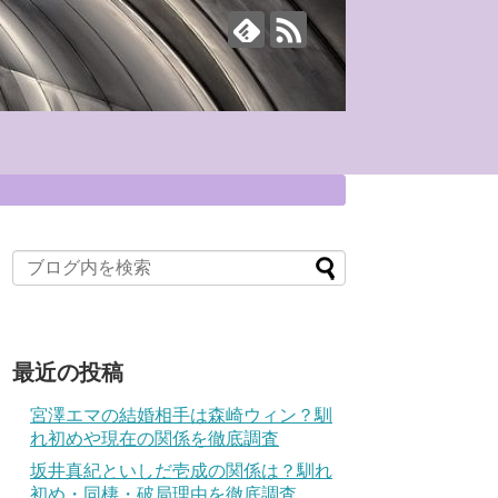
最近の投稿
宮澤エマの結婚相手は森崎ウィン？馴
れ初めや現在の関係を徹底調査
坂井真紀といしだ壱成の関係は？馴れ
初め・同棲・破局理由を徹底調査