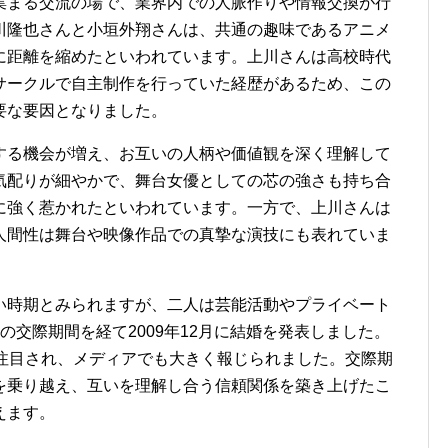
集まる交流の場で、業界内での人脈作りや情報交換が行
川隆也さんと小垣外翔さんは、共通の趣味であるアニメ
に距離を縮めたといわれています。上川さんは高校時代
サークルで自主制作を行っていた経歴があるため、この
要な要因となりました。
する機会が増え、お互いの人柄や価値観を深く理解して
気配りが細やかで、舞台女優としての芯の強さも持ち合
に強く惹かれたといわれています。一方で、上川さんは
人間性は舞台や映像作品での真摯な演技にも表れていま
い時期とみられますが、二人は芸能活動やプライベート
の交際期間を経て2009年12月に結婚を発表しました。
も注目され、メディアでも大きく報じられました。交際期
を乗り越え、互いを理解し合う信頼関係を築き上げたこ
えます。