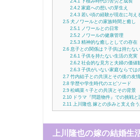
2.4.1
下積み時代の苦労と成長
2.4.2
家庭への想いの芽生え
2.4.3
若い頃の経験が現在に与え
2.5
犬ノワールとの家族時間と癒し
2.5.1
ノワールとの日常
2.5.2
ノワールの健康管理
2.5.3
精神的な癒しとしての存在
2.6
息子との関係は？子供は持たな
2.6.1
子供を持たない生活の充実
2.6.2
社会的な見方と夫婦の価値
2.6.3
子供がいない家庭ならでは
2.7
竹内結子との共演とその後の友
2.8
学歴や学生時代のエピソード
2.9
松嶋菜々子との共演とその背景
2.10
ドラマ『問題物件』での挑戦と
2.11
上川隆也 嫁との歩みと支え合
上川隆也の嫁の結婚生