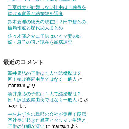
千葉雄大が結婚しない理由は？独身を
続ける背景と結婚観を調査
鈴木愛理の彼氏の現在は？田中碧との
破局報道と歴代恋人まとめ
佐々木蔵之介に子供はいる？妻の妊
娠・息子の噂と現在を徹底調査
最近のコメント
新井康弘の子供は１人で結婚歴は２
回！嫁は森尾由美ではなく一般人
に
maritsun
より
新井康弘の子供は１人で結婚歴は２
回！嫁は森尾由美ではなく一般人
に
さ
やか
より
中村あずさの旦那の会社が倒産！慶應
卒社長に起きた異変とタワマン生活と
子供の詳細が凄い
に
maritsun
より