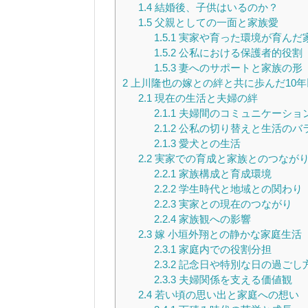
1.4
結婚後、子供はいるのか？
1.5
父親としての一面と家族愛
1.5.1
実家や育った環境が育んだ
1.5.2
公私における保護者的役割
1.5.3
妻へのサポートと家族の形
2
上川隆也の嫁との絆と共に歩んだ10
2.1
現在の生活と夫婦の絆
2.1.1
夫婦間のコミュニケーショ
2.1.2
公私の切り替えと生活のバ
2.1.3
愛犬との生活
2.2
実家での育成と家族とのつなが
2.2.1
家族構成と育成環境
2.2.2
学生時代と地域との関わり
2.2.3
実家との現在のつながり
2.2.4
家族観への影響
2.3
嫁 小垣外翔との静かな家庭生活
2.3.1
家庭内での役割分担
2.3.2
記念日や特別な日の過ごし
2.3.3
夫婦関係を支える価値観
2.4
若い頃の思い出と家庭への想い