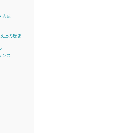
家族観
年以上の歴史
ン
ランス
り
方