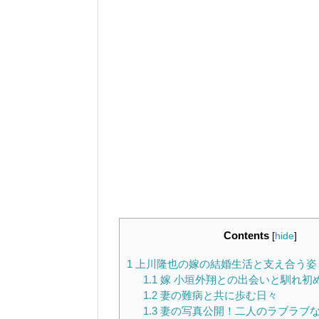
Contents
[
hide
]
1
上川隆也の嫁の結婚生活と支え合う姿
1.1
嫁 小垣外翔との出会いと馴れ初
1.2
妻の難病と共に歩む日々
1.3
妻の写真公開！二人のラブラブ