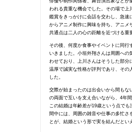
俳優や制作関係者、舞台演出家などが
われる貴重な機会でした。その場で上
鑑賞をきっかけに会話を交わし、急速
からアニメ制作に興味を持ち、アニメ
共通点は二人の心の距離を近づける重
その後、何度か食事やイベントに同行
いきました。小垣外翔さんは周囲への
わせており、上川さんはそうした部分
温厚で誠実な性格が評判であり、その
した。
交際が始まったのは出会いから間もな
の両面で互いを支え合いながら、4年間
この結婚は年齢差が19歳という点で
間中には、周囲の雑音や仕事の多忙さ
とが、結婚という形で実を結んだとい