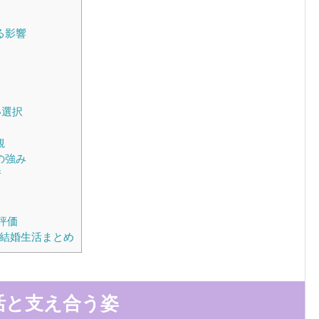
る影響
い選択
観
の強み
情
評価
う結婚生活まとめ
活と支え合う姿