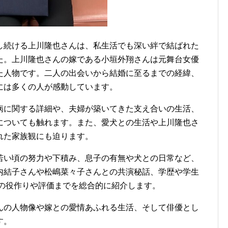
し続ける上川隆也さんは、私生活でも深い絆で結ばれた
た。上川隆也さんの嫁である小垣外翔さんは元舞台女優
た人物です。二人の出会いから結婚に至るまでの経緯、
には多くの人が感動しています。
病に関する詳細や、夫婦が築いてきた支え合いの生活、
についても触れます。また、愛犬との生活や上川隆也さ
れた家族観にも迫ります。
若い頃の努力や下積み、息子の有無や犬との日常など、
内結子さんや松嶋菜々子さんとの共演秘話、学歴や学生
での役作りや評価までを総合的に紹介します。
んの人物像や嫁との愛情あふれる生活、そして俳優とし
す。