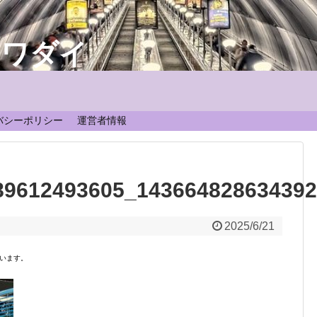
なワダイ
！
バシーポリシー
運営者情報
89612493605_14366482863439
2025/6/21
います。