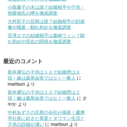
小島藤子の夫は誰？結婚相手や子供・
熱愛彼氏の噂を徹底調査
大村彩子の旦那は誰？結婚相手の顔画
像や職業・馴れ初めを徹底調査
宮澤エマの結婚相手は森崎ウィン？馴
れ初めや現在の関係を徹底調査
最近のコメント
新井康弘の子供は１人で結婚歴は２
回！嫁は森尾由美ではなく一般人
に
maritsun
より
新井康弘の子供は１人で結婚歴は２
回！嫁は森尾由美ではなく一般人
に
さ
やか
より
中村あずさの旦那の会社が倒産！慶應
卒社長に起きた異変とタワマン生活と
子供の詳細が凄い
に
maritsun
より