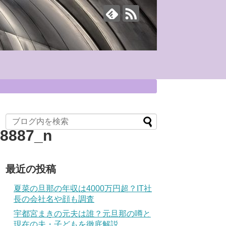
28887_n
最近の投稿
夏菜の旦那の年収は4000万円超？IT社
長の会社名や顔も調査
宇都宮まきの元夫は誰？元旦那の噂と
現在の夫・子どもを徹底解説