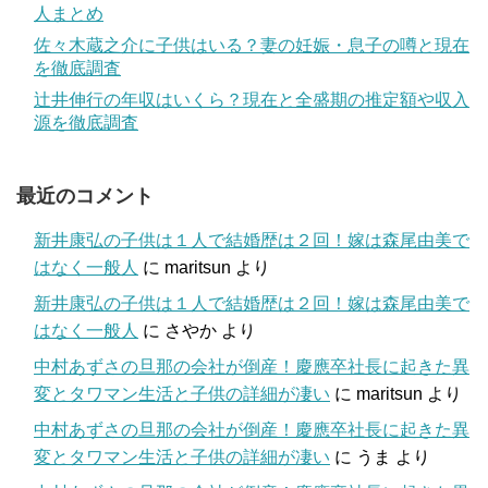
人まとめ
佐々木蔵之介に子供はいる？妻の妊娠・息子の噂と現在
を徹底調査
辻井伸行の年収はいくら？現在と全盛期の推定額や収入
源を徹底調査
最近のコメント
新井康弘の子供は１人で結婚歴は２回！嫁は森尾由美で
はなく一般人
に
maritsun
より
新井康弘の子供は１人で結婚歴は２回！嫁は森尾由美で
はなく一般人
に
さやか
より
中村あずさの旦那の会社が倒産！慶應卒社長に起きた異
変とタワマン生活と子供の詳細が凄い
に
maritsun
より
中村あずさの旦那の会社が倒産！慶應卒社長に起きた異
変とタワマン生活と子供の詳細が凄い
に
うま
より