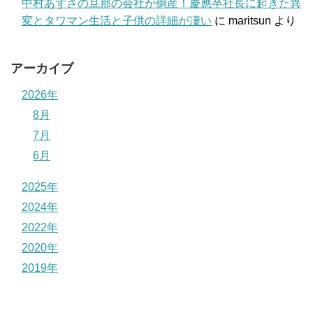
中村あずさの旦那の会社が倒産！慶應卒社長に起きた異
変とタワマン生活と子供の詳細が凄い
に
maritsun
より
アーカイブ
2026年
8月
7月
6月
2025年
2024年
2022年
2020年
2019年