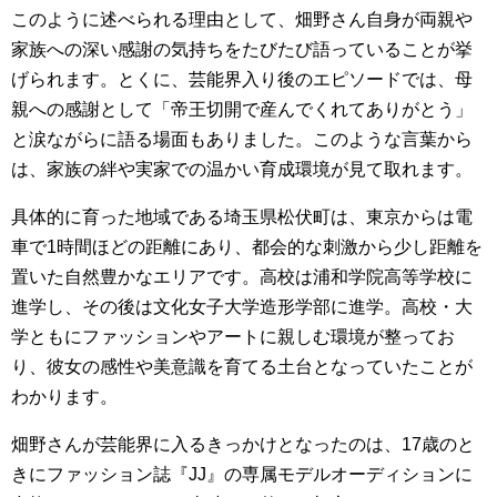
このように述べられる理由として、畑野さん自身が両親や
家族への深い感謝の気持ちをたびたび語っていることが挙
げられます。とくに、芸能界入り後のエピソードでは、母
親への感謝として「帝王切開で産んでくれてありがとう」
と涙ながらに語る場面もありました。このような言葉から
は、家族の絆や実家での温かい育成環境が見て取れます。
具体的に育った地域である埼玉県松伏町は、東京からは電
車で1時間ほどの距離にあり、都会的な刺激から少し距離を
置いた自然豊かなエリアです。高校は浦和学院高等学校に
進学し、その後は文化女子大学造形学部に進学。高校・大
学ともにファッションやアートに親しむ環境が整ってお
り、彼女の感性や美意識を育てる土台となっていたことが
わかります。
畑野さんが芸能界に入るきっかけとなったのは、17歳のと
きにファッション誌『JJ』の専属モデルオーディションに