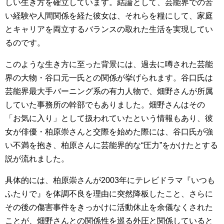
しい生き方を確立しています。結論として、芸能界での苦
い経験や人間関係を経た彼女は、それらを糧にして、家庭
とキャリアを両立するバランスの取れた生活を実現してい
るのです。
このような生き方に至った背景には、過去に噂された芸能
界の大物・谷口元一氏との関係が挙げられます。谷口氏は
芸能界最大手バーニング系の有力人物で、畑野さんが所属
していた事務所の幹部でもありました。畑野さんはその
「お気に入り」として扱われていたという情報もあり、彼
女が俳優・柏原崇さんと交際を始めた際には、谷口氏が強
い不満を抱き、柏原さんに芸能界的な“圧力”をかけたとする
説が流れました。
具体的には、柏原崇さんが2003年にテレビドラマ『いつも
ふたりで』を体調不良を理由に突然降板したこと、さらに
その後の傷害事件をきっかけに活動休止を余儀なくされた
ことが、畑野さんとの関係性を巡る外圧と関係していると