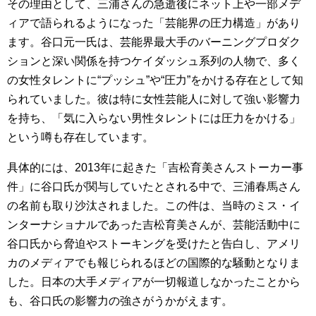
その理由として、三浦さんの急逝後にネット上や一部メデ
ィアで語られるようになった「芸能界の圧力構造」があり
ます。谷口元一氏は、芸能界最大手のバーニングプロダク
ションと深い関係を持つケイダッシュ系列の人物で、多く
の女性タレントに“プッシュ”や“圧力”をかける存在として知
られていました。彼は特に女性芸能人に対して強い影響力
を持ち、「気に入らない男性タレントには圧力をかける」
という噂も存在しています。
具体的には、2013年に起きた「吉松育美さんストーカー事
件」に谷口氏が関与していたとされる中で、三浦春馬さん
の名前も取り沙汰されました。この件は、当時のミス・イ
ンターナショナルであった吉松育美さんが、芸能活動中に
谷口氏から脅迫やストーキングを受けたと告白し、アメリ
カのメディアでも報じられるほどの国際的な騒動となりま
した。日本の大手メディアが一切報道しなかったことから
も、谷口氏の影響力の強さがうかがえます。