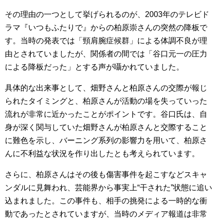
その理由の一つとして挙げられるのが、2003年のテレビド
ラマ『いつもふたりで』からの柏原崇さんの突然の降板で
す。当時の発表では「頸肩腕症候群」による体調不良が理
由とされていましたが、関係者の間では「谷口元一の圧力
による降板だった」とする声が囁かれていました。
具体的な出来事として、畑野さんと柏原さんの交際が報じ
られたタイミングと、柏原さんが活動の場を失っていった
流れが非常に近かったことがポイントです。谷口氏は、自
身が深く関与していた畑野さんが柏原さんと交際すること
に難色を示し、バーニング系列の影響力を用いて、柏原さ
んに不利益な状況を作り出したとも考えられています。
さらに、柏原さんはその後も傷害事件を起こすなどスキャ
ンダルに見舞われ、芸能界から事実上“干された”状態に追い
込まれました。この事件も、相手の挑発による一時的な衝
動であったとされていますが、当時のメディア報道は非常