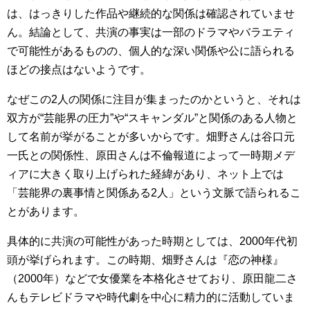
は、はっきりした作品や継続的な関係は確認されていませ
ん。結論として、共演の事実は一部のドラマやバラエティ
で可能性があるものの、個人的な深い関係や公に語られる
ほどの接点はないようです。
なぜこの2人の関係に注目が集まったのかというと、それは
双方が“芸能界の圧力”や“スキャンダル”と関係のある人物と
して名前が挙がることが多いからです。畑野さんは谷口元
一氏との関係性、原田さんは不倫報道によって一時期メデ
ィアに大きく取り上げられた経緯があり、ネット上では
「芸能界の裏事情と関係ある2人」という文脈で語られるこ
とがあります。
具体的に共演の可能性があった時期としては、2000年代初
頭が挙げられます。この時期、畑野さんは『恋の神様』
（2000年）などで女優業を本格化させており、原田龍二さ
んもテレビドラマや時代劇を中心に精力的に活動していま