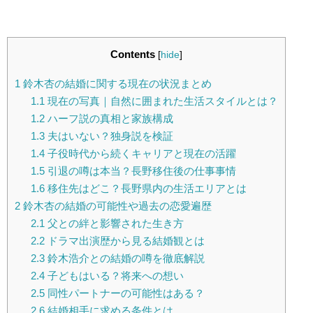
Contents
[
hide
]
1
鈴木杏の結婚に関する現在の状況まとめ
1.1
現在の写真｜自然に囲まれた生活スタイルとは？
1.2
ハーフ説の真相と家族構成
1.3
夫はいない？独身説を検証
1.4
子役時代から続くキャリアと現在の活躍
1.5
引退の噂は本当？長野移住後の仕事事情
1.6
移住先はどこ？長野県内の生活エリアとは
2
鈴木杏の結婚の可能性や過去の恋愛遍歴
2.1
父との絆と影響された生き方
2.2
ドラマ出演歴から見る結婚観とは
2.3
鈴木浩介との結婚の噂を徹底解説
2.4
子どもはいる？将来への想い
2.5
同性パートナーの可能性はある？
2.6
結婚相手に求める条件とは