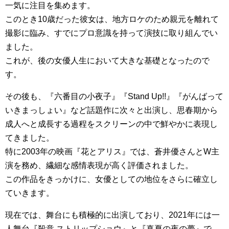
一気に注目を集めます。
このとき10歳だった彼女は、地方ロケのため親元を離れて
撮影に臨み、すでにプロ意識を持って演技に取り組んでい
ました。
これが、後の女優人生において大きな基礎となったので
す。
その後も、『六番目の小夜子』『Stand Up!!』『がんばって
いきまっしょい』など話題作に次々と出演し、思春期から
成人へと成長する過程をスクリーンの中で鮮やかに表現し
てきました。
特に2003年の映画『花とアリス』では、蒼井優さんとW主
演を務め、繊細な感情表現が高く評価されました。
この作品をきっかけに、女優としての地位をさらに確立し
ていきます。
現在では、舞台にも積極的に出演しており、2021年には一
人舞台『殺意 ストリップショウ』と『真夏の夜の夢』で、