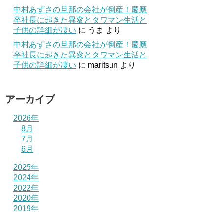
中村あずさの旦那の会社が倒産！慶應
卒社長に起きた異変とタワマン生活と
子供の詳細が凄い
に
うま
より
中村あずさの旦那の会社が倒産！慶應
卒社長に起きた異変とタワマン生活と
子供の詳細が凄い
に
maritsun
より
アーカイブ
2026年
8月
7月
6月
2025年
2024年
2022年
2020年
2019年