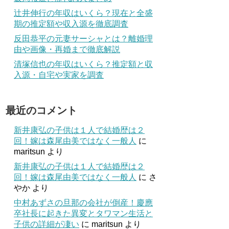
辻井伸行の年収はいくら？現在と全盛
期の推定額や収入源を徹底調査
反田恭平の元妻サーシャとは？離婚理
由や画像・再婚まで徹底解説
清塚信也の年収はいくら？推定額と収
入源・自宅や実家を調査
最近のコメント
新井康弘の子供は１人で結婚歴は２
回！嫁は森尾由美ではなく一般人
に
maritsun
より
新井康弘の子供は１人で結婚歴は２
回！嫁は森尾由美ではなく一般人
に
さ
やか
より
中村あずさの旦那の会社が倒産！慶應
卒社長に起きた異変とタワマン生活と
子供の詳細が凄い
に
maritsun
より