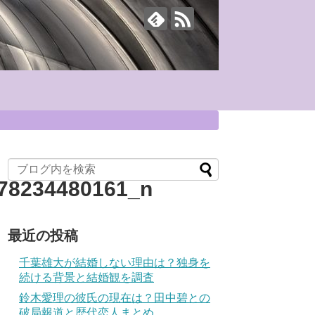
78234480161_n
最近の投稿
千葉雄大が結婚しない理由は？独身を
続ける背景と結婚観を調査
鈴木愛理の彼氏の現在は？田中碧との
破局報道と歴代恋人まとめ