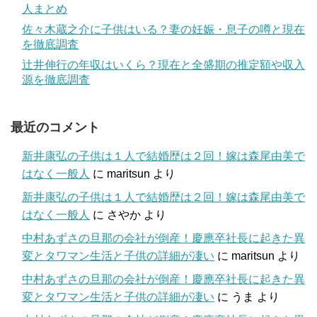
人まとめ
佐々木蔵之介に子供はいる？妻の妊娠・息子の噂と現在
を徹底調査
辻井伸行の年収はいくら？現在と全盛期の推定額や収入
源を徹底調査
最近のコメント
新井康弘の子供は１人で結婚歴は２回！嫁は森尾由美で
はなく一般人
に
maritsun
より
新井康弘の子供は１人で結婚歴は２回！嫁は森尾由美で
はなく一般人
に
さやか
より
中村あずさの旦那の会社が倒産！慶應卒社長に起きた異
変とタワマン生活と子供の詳細が凄い
に
maritsun
より
中村あずさの旦那の会社が倒産！慶應卒社長に起きた異
変とタワマン生活と子供の詳細が凄い
に
うま
より