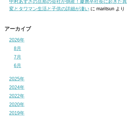
中村あずさの旦那の会社が倒産！慶應卒社長に起きた異
変とタワマン生活と子供の詳細が凄い
に
maritsun
より
アーカイブ
2026年
8月
7月
6月
2025年
2024年
2022年
2020年
2019年