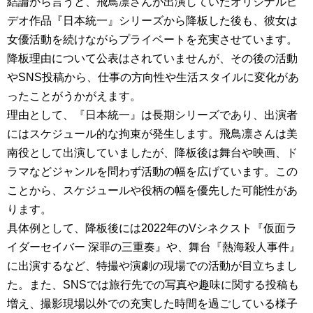
結論から言うと、飛鳥凛さんが出演していたオリジナルビ
デオ作品『日本統一』シリーズから降板した後も、彼女は
女優活動を続けながらプライベートを充実させています。
降板理由について公表はされていませんが、その後の活動
やSNS投稿から、仕事の方向性や生活スタイルに変化があ
ったことがうかがえます。
理由として、『日本統一』は長期シリーズであり、出演者
にはスケジュール的な拘束が発生します。飛鳥凛さんは美
南役として出演していましたが、降板後は舞台や映画、ド
ラマなどジャンルを問わず活動の幅を広げています。この
ことから、スケジュールや役柄の幅を優先した可能性があ
ります。
具体例として、降板後には2022年のVシネクスト『仮面ラ
イダーセイバー 深罪の三重奏』や、舞台『熱海殺人事件』
に出演するなど、特撮や演劇の現場での活動が目立ちまし
た。また、SNSでは旅行先での写真や趣味に関する投稿も
増え、撮影現場以外での充実した時間を過ごしている様子