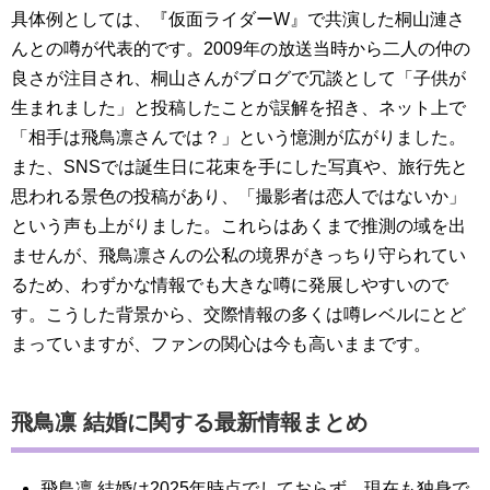
具体例としては、『仮面ライダーW』で共演した桐山漣さ
んとの噂が代表的です。2009年の放送当時から二人の仲の
良さが注目され、桐山さんがブログで冗談として「子供が
生まれました」と投稿したことが誤解を招き、ネット上で
「相手は飛鳥凛さんでは？」という憶測が広がりました。
また、SNSでは誕生日に花束を手にした写真や、旅行先と
思われる景色の投稿があり、「撮影者は恋人ではないか」
という声も上がりました。これらはあくまで推測の域を出
ませんが、飛鳥凛さんの公私の境界がきっちり守られてい
るため、わずかな情報でも大きな噂に発展しやすいので
す。こうした背景から、交際情報の多くは噂レベルにとど
まっていますが、ファンの関心は今も高いままです。
飛鳥凛 結婚に関する最新情報まとめ
飛鳥凛 結婚は2025年時点でしておらず、現在も独身で