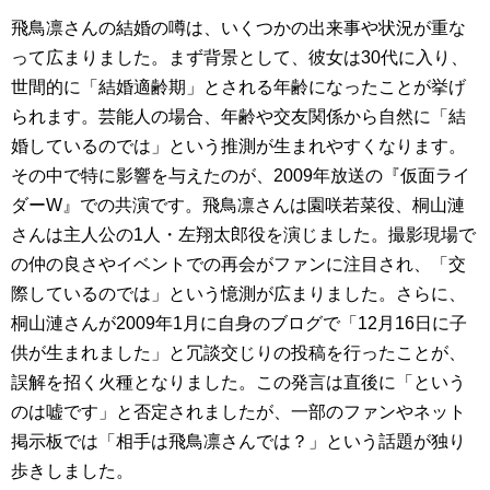
飛鳥凛さんの結婚の噂は、いくつかの出来事や状況が重な
って広まりました。まず背景として、彼女は30代に入り、
世間的に「結婚適齢期」とされる年齢になったことが挙げ
られます。芸能人の場合、年齢や交友関係から自然に「結
婚しているのでは」という推測が生まれやすくなります。
その中で特に影響を与えたのが、2009年放送の『仮面ライ
ダーW』での共演です。飛鳥凛さんは園咲若菜役、桐山漣
さんは主人公の1人・左翔太郎役を演じました。撮影現場で
の仲の良さやイベントでの再会がファンに注目され、「交
際しているのでは」という憶測が広まりました。さらに、
桐山漣さんが2009年1月に自身のブログで「12月16日に子
供が生まれました」と冗談交じりの投稿を行ったことが、
誤解を招く火種となりました。この発言は直後に「という
のは嘘です」と否定されましたが、一部のファンやネット
掲示板では「相手は飛鳥凛さんでは？」という話題が独り
歩きしました。