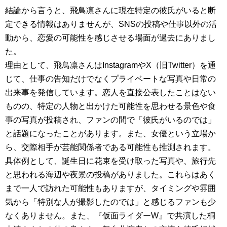
結論から言うと、飛鳥凛さんに現在特定の彼氏がいると断
定できる情報はありませんが、SNSの投稿や仕事以外の活
動から、恋愛の可能性を感じさせる場面が過去にありまし
た。
理由として、飛鳥凛さんはInstagramやX（旧Twitter）を通
じて、仕事の告知だけでなくプライベートな写真や日常の
出来事を発信しています。恋人を直接公表したことはない
ものの、特定の人物と出かけた可能性を思わせる景色や食
事の写真が投稿され、ファンの間で「彼氏がいるのでは」
と話題になったことがあります。また、女優という立場か
ら、交際相手が芸能関係者である可能性も推測されます。
具体例として、誕生日に花束を受け取った写真や、旅行先
と思われる海辺や夜景の投稿がありました。これらはあく
まで一人で訪れた可能性もありますが、タイミングや雰囲
気から「特別な人が撮影したのでは」と感じるファンも少
なくありません。また、『仮面ライダーW』で共演した桐