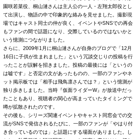
園咲若菜役、桐山漣さんは主人公の一人・左翔太郎役とし
て出演し、物語の中で印象的な絡みを見せました。撮影現
場ではキャスト同士の仲が良く、イベントやSNSでの再会
もファンの間で話題になり、交際しているのではないかと
いう憶測につながりました。
さらに、2009年1月に桐山漣さんが自身のブログで「12月
16日に子供が生まれました」という冗談交じりの投稿を行
ったことが誤解を招きました。投稿の最後には「というの
は嘘です」と否定の文があったものの、一部のファンやネ
ット掲示板では「相手は飛鳥凛さんでは？」という憶測が
独り歩きしました。当時『仮面ライダーW』が放送中だっ
たこともあり、視聴者の関心が高まっていたタイミングで
噂が拡散されたのです。
その後も、シリーズ関連イベントやキャスト同窓会での交
流がSNSで発信されるたびに、一部のファンが「やはり付
き合っているのでは」と話題にする場面がありました。し