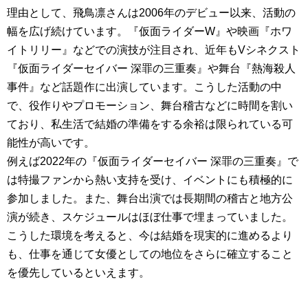
理由として、飛鳥凛さんは2006年のデビュー以来、活動の
幅を広げ続けています。『仮面ライダーW』や映画『ホワ
イトリリー』などでの演技が注目され、近年もVシネクスト
『仮面ライダーセイバー 深罪の三重奏』や舞台『熱海殺人
事件』など話題作に出演しています。こうした活動の中
で、役作りやプロモーション、舞台稽古などに時間を割い
ており、私生活で結婚の準備をする余裕は限られている可
能性が高いです。
例えば2022年の『仮面ライダーセイバー 深罪の三重奏』で
は特撮ファンから熱い支持を受け、イベントにも積極的に
参加しました。また、舞台出演では長期間の稽古と地方公
演が続き、スケジュールはほぼ仕事で埋まっていました。
こうした環境を考えると、今は結婚を現実的に進めるより
も、仕事を通じて女優としての地位をさらに確立すること
を優先しているといえます。