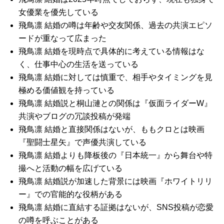
女優業を優先している
飛鳥凛 結婚の噂は年齢や交友関係、過去の共演エピソ
ードが重なって広まった
飛鳥凛 結婚を現時点で具体的に考えている情報はな
く、仕事中心の生活を送っている
飛鳥凛 結婚に対しては慎重で、相手やタイミングを見
極める価値観を持っている
飛鳥凛 結婚説と桐山漣との関係は『仮面ライダーW』
共演やブログの冗談投稿が発端
飛鳥凛 結婚と直接関係はないが、ももクロとは映画
『聖闘士星矢』で声優共演している
飛鳥凛 結婚よりも降板後の『日本統一』から舞台や特
撮へと活動の幅を広げている
飛鳥凛 結婚説が加速した背景には映画『ホワイトリリ
ー』での官能的な役柄がある
飛鳥凛 結婚に直結する証拠はないが、SNS投稿が恋愛
の噂を呼ぶことがある