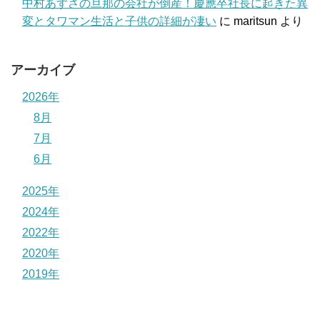
中村あずさの旦那の会社が倒産！慶應卒社長に起きた異
変とタワマン生活と子供の詳細が凄い
に
maritsun
より
アーカイブ
2026年
8月
7月
6月
2025年
2024年
2022年
2020年
2019年