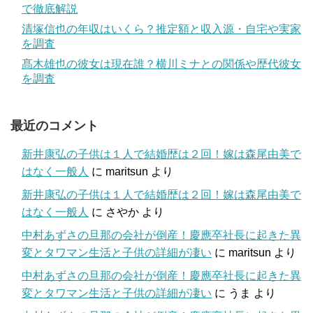
で徹底解説
清塚信也の年収はいくら？推定額と収入源・自宅や実家
を調査
髙木雄也の彼女は現在誰？横川ミナとの関係や歴代彼女
を調査
最近のコメント
新井康弘の子供は１人で結婚歴は２回！嫁は森尾由美で
はなく一般人
に
maritsun
より
新井康弘の子供は１人で結婚歴は２回！嫁は森尾由美で
はなく一般人
に
さやか
より
中村あずさの旦那の会社が倒産！慶應卒社長に起きた異
変とタワマン生活と子供の詳細が凄い
に
maritsun
より
中村あずさの旦那の会社が倒産！慶應卒社長に起きた異
変とタワマン生活と子供の詳細が凄い
に
うま
より