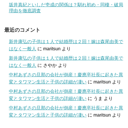
坂井真紀といしだ壱成の関係は？馴れ初め・同棲・破局
理由を徹底調査
最近のコメント
新井康弘の子供は１人で結婚歴は２回！嫁は森尾由美で
はなく一般人
に
maritsun
より
新井康弘の子供は１人で結婚歴は２回！嫁は森尾由美で
はなく一般人
に
さやか
より
中村あずさの旦那の会社が倒産！慶應卒社長に起きた異
変とタワマン生活と子供の詳細が凄い
に
maritsun
より
中村あずさの旦那の会社が倒産！慶應卒社長に起きた異
変とタワマン生活と子供の詳細が凄い
に
うま
より
中村あずさの旦那の会社が倒産！慶應卒社長に起きた異
変とタワマン生活と子供の詳細が凄い
に
maritsun
より