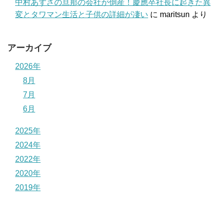
中村あずさの旦那の会社が倒産！慶應卒社長に起きた異
変とタワマン生活と子供の詳細が凄い
に
maritsun
より
アーカイブ
2026年
8月
7月
6月
2025年
2024年
2022年
2020年
2019年