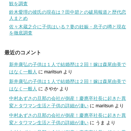
観を調査
鈴木愛理の彼氏の現在は？田中碧との破局報道と歴代恋
人まとめ
佐々木蔵之介に子供はいる？妻の妊娠・息子の噂と現在
を徹底調査
最近のコメント
新井康弘の子供は１人で結婚歴は２回！嫁は森尾由美で
はなく一般人
に
maritsun
より
新井康弘の子供は１人で結婚歴は２回！嫁は森尾由美で
はなく一般人
に
さやか
より
中村あずさの旦那の会社が倒産！慶應卒社長に起きた異
変とタワマン生活と子供の詳細が凄い
に
maritsun
より
中村あずさの旦那の会社が倒産！慶應卒社長に起きた異
変とタワマン生活と子供の詳細が凄い
に
うま
より