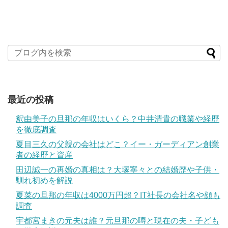
最近の投稿
釈由美子の旦那の年収はいくら？中井清貴の職業や経歴
を徹底調査
夏目三久の父親の会社はどこ？イー・ガーディアン創業
者の経歴と資産
田辺誠一の再婚の真相は？大塚寧々との結婚歴や子供・
馴れ初めを解説
夏菜の旦那の年収は4000万円超？IT社長の会社名や顔も
調査
宇都宮まきの元夫は誰？元旦那の噂と現在の夫・子ども