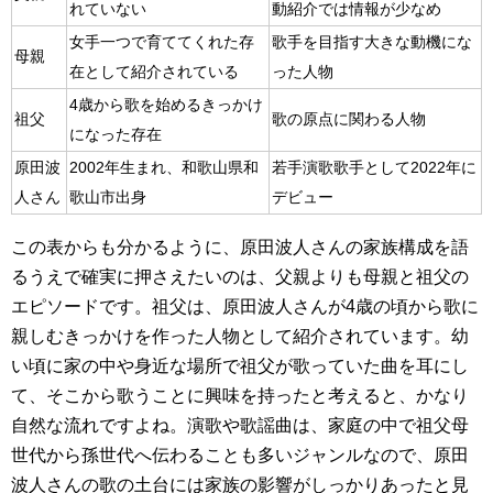
れていない
動紹介では情報が少なめ
女手一つで育ててくれた存
歌手を目指す大きな動機にな
母親
在として紹介されている
った人物
4歳から歌を始めるきっかけ
祖父
歌の原点に関わる人物
になった存在
原田波
2002年生まれ、和歌山県和
若手演歌歌手として2022年に
人さん
歌山市出身
デビュー
この表からも分かるように、原田波人さんの家族構成を語
るうえで確実に押さえたいのは、父親よりも母親と祖父の
エピソードです。祖父は、原田波人さんが4歳の頃から歌に
親しむきっかけを作った人物として紹介されています。幼
い頃に家の中や身近な場所で祖父が歌っていた曲を耳にし
て、そこから歌うことに興味を持ったと考えると、かなり
自然な流れですよね。演歌や歌謡曲は、家庭の中で祖父母
世代から孫世代へ伝わることも多いジャンルなので、原田
波人さんの歌の土台には家族の影響がしっかりあったと見