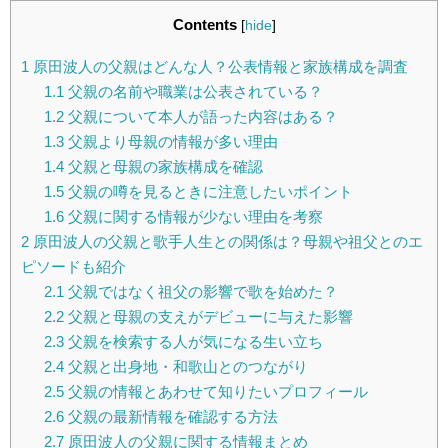
Contents
[
hide
]
1
原田波人の父親はどんな人？公表情報と家族構成を調査
1.1
父親の名前や職業は公表されている？
1.2
父親について本人が語った内容はある？
1.3
父親より母親の情報が多い理由
1.4
父親と母親の家族構成を確認
1.5
父親の噂を見るときに注意したいポイント
1.6
父親に関する情報が少ない理由を考察
2
原田波人の父親と歌手人生との関係は？母親や祖父とのエ
ピソードも紹介
2.1
父親ではなく祖父の影響で歌を始めた？
2.2
父親と母親の支えがデビューに与えた影響
2.3
父親を検索する人が気になる生い立ち
2.4
父親と出身地・和歌山とのつながり
2.5
父親の情報とあわせて知りたいプロフィール
2.6
父親の最新情報を確認する方法
2.7
原田波人の父親に関する情報まとめ