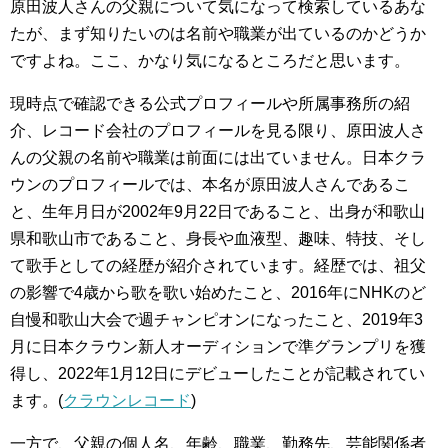
原田波人さんの父親について気になって検索しているあな
たが、まず知りたいのは名前や職業が出ているのかどうか
ですよね。ここ、かなり気になるところだと思います。
現時点で確認できる公式プロフィールや所属事務所の紹
介、レコード会社のプロフィールを見る限り、原田波人さ
んの父親の名前や職業は前面には出ていません。日本クラ
ウンのプロフィールでは、本名が原田波人さんであるこ
と、生年月日が2002年9月22日であること、出身が和歌山
県和歌山市であること、身長や血液型、趣味、特技、そし
て歌手としての経歴が紹介されています。経歴では、祖父
の影響で4歳から歌を歌い始めたこと、2016年にNHKのど
自慢和歌山大会で週チャンピオンになったこと、2019年3
月に日本クラウン新人オーディションで準グランプリを獲
得し、2022年1月12日にデビューしたことが記載されてい
ます。(
クラウンレコード
)
一方で、父親の個人名、年齢、職業、勤務先、芸能関係者