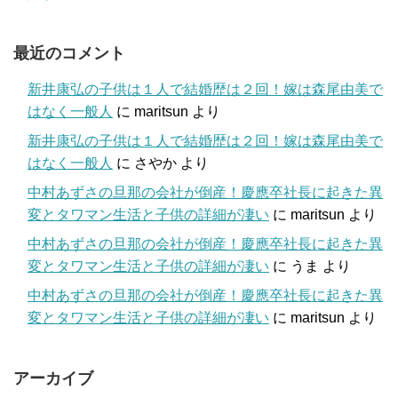
最近のコメント
新井康弘の子供は１人で結婚歴は２回！嫁は森尾由美で
はなく一般人
に
maritsun
より
新井康弘の子供は１人で結婚歴は２回！嫁は森尾由美で
はなく一般人
に
さやか
より
中村あずさの旦那の会社が倒産！慶應卒社長に起きた異
変とタワマン生活と子供の詳細が凄い
に
maritsun
より
中村あずさの旦那の会社が倒産！慶應卒社長に起きた異
変とタワマン生活と子供の詳細が凄い
に
うま
より
中村あずさの旦那の会社が倒産！慶應卒社長に起きた異
変とタワマン生活と子供の詳細が凄い
に
maritsun
より
アーカイブ