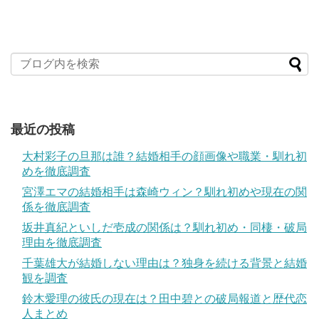
最近の投稿
大村彩子の旦那は誰？結婚相手の顔画像や職業・馴れ初
めを徹底調査
宮澤エマの結婚相手は森崎ウィン？馴れ初めや現在の関
係を徹底調査
坂井真紀といしだ壱成の関係は？馴れ初め・同棲・破局
理由を徹底調査
千葉雄大が結婚しない理由は？独身を続ける背景と結婚
観を調査
鈴木愛理の彼氏の現在は？田中碧との破局報道と歴代恋
人まとめ