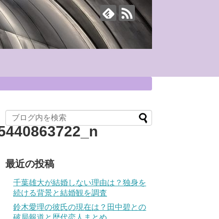
5440863722_n
最近の投稿
千葉雄大が結婚しない理由は？独身を
続ける背景と結婚観を調査
鈴木愛理の彼氏の現在は？田中碧との
破局報道と歴代恋人まとめ