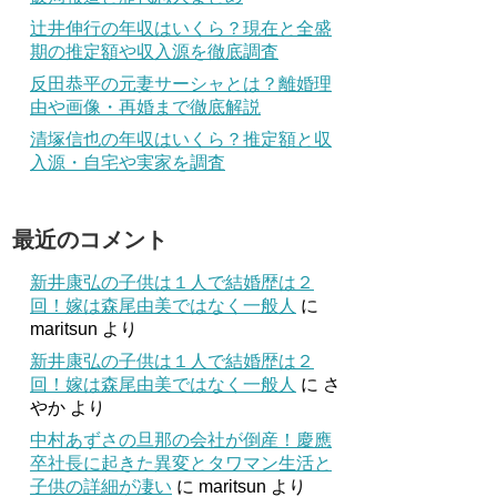
辻井伸行の年収はいくら？現在と全盛
期の推定額や収入源を徹底調査
反田恭平の元妻サーシャとは？離婚理
由や画像・再婚まで徹底解説
清塚信也の年収はいくら？推定額と収
入源・自宅や実家を調査
最近のコメント
新井康弘の子供は１人で結婚歴は２
回！嫁は森尾由美ではなく一般人
に
maritsun
より
新井康弘の子供は１人で結婚歴は２
回！嫁は森尾由美ではなく一般人
に
さ
やか
より
中村あずさの旦那の会社が倒産！慶應
卒社長に起きた異変とタワマン生活と
子供の詳細が凄い
に
maritsun
より