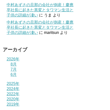
中村あずさの旦那の会社が倒産！慶應
卒社長に起きた異変とタワマン生活と
子供の詳細が凄い
に
うま
より
中村あずさの旦那の会社が倒産！慶應
卒社長に起きた異変とタワマン生活と
子供の詳細が凄い
に
maritsun
より
アーカイブ
2026年
8月
7月
6月
2025年
2024年
2022年
2020年
2019年