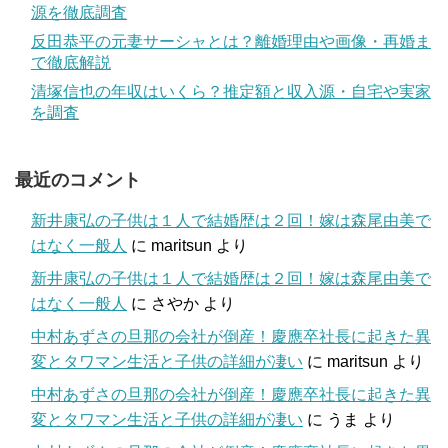
源を徹底調査
反田恭平の元妻サーシャとは？離婚理由や画像・再婚ま
で徹底解説
清塚信也の年収はいくら？推定額と収入源・自宅や実家
を調査
最近のコメント
新井康弘の子供は１人で結婚歴は２回！嫁は森尾由美で
はなく一般人
に
maritsun
より
新井康弘の子供は１人で結婚歴は２回！嫁は森尾由美で
はなく一般人
に
さやか
より
中村あずさの旦那の会社が倒産！慶應卒社長に起きた異
変とタワマン生活と子供の詳細が凄い
に
maritsun
より
中村あずさの旦那の会社が倒産！慶應卒社長に起きた異
変とタワマン生活と子供の詳細が凄い
に
うま
より