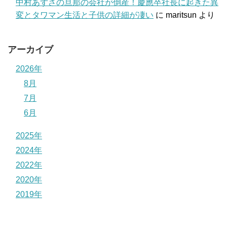
中村あずさの旦那の会社が倒産！慶應卒社長に起きた異
変とタワマン生活と子供の詳細が凄い
に
maritsun
より
アーカイブ
2026年
8月
7月
6月
2025年
2024年
2022年
2020年
2019年