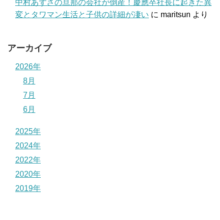
中村あずさの旦那の会社が倒産！慶應卒社長に起きた異
変とタワマン生活と子供の詳細が凄い
に
maritsun
より
アーカイブ
2026年
8月
7月
6月
2025年
2024年
2022年
2020年
2019年