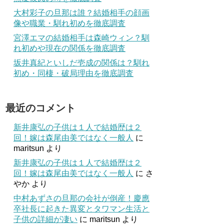
大村彩子の旦那は誰？結婚相手の顔画
像や職業・馴れ初めを徹底調査
宮澤エマの結婚相手は森崎ウィン？馴
れ初めや現在の関係を徹底調査
坂井真紀といしだ壱成の関係は？馴れ
初め・同棲・破局理由を徹底調査
最近のコメント
新井康弘の子供は１人で結婚歴は２
回！嫁は森尾由美ではなく一般人
に
maritsun
より
新井康弘の子供は１人で結婚歴は２
回！嫁は森尾由美ではなく一般人
に
さ
やか
より
中村あずさの旦那の会社が倒産！慶應
卒社長に起きた異変とタワマン生活と
子供の詳細が凄い
に
maritsun
より