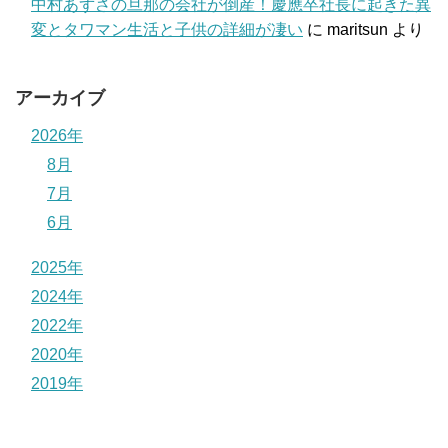
中村あずさの旦那の会社が倒産！慶應卒社長に起きた異
変とタワマン生活と子供の詳細が凄い
に
maritsun
より
アーカイブ
2026年
8月
7月
6月
2025年
2024年
2022年
2020年
2019年