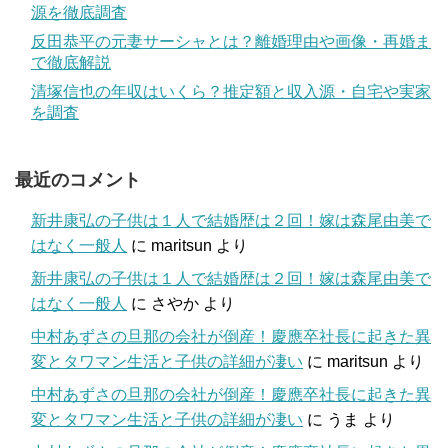
源を徹底調査
反田恭平の元妻サーシャとは？離婚理由や画像・再婚ま
で徹底解説
清塚信也の年収はいくら？推定額と収入源・自宅や実家
を調査
最近のコメント
新井康弘の子供は１人で結婚歴は２回！嫁は森尾由美で
はなく一般人
に
maritsun
より
新井康弘の子供は１人で結婚歴は２回！嫁は森尾由美で
はなく一般人
に
さやか
より
中村あずさの旦那の会社が倒産！慶應卒社長に起きた異
変とタワマン生活と子供の詳細が凄い
に
maritsun
より
中村あずさの旦那の会社が倒産！慶應卒社長に起きた異
変とタワマン生活と子供の詳細が凄い
に
うま
より