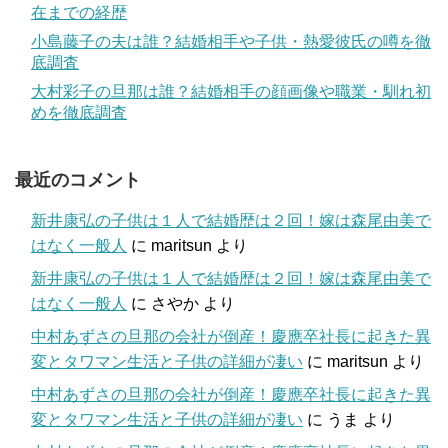
在までの経歴
小島藤子の夫は誰？結婚相手や子供・熱愛彼氏の噂を徹
底調査
大村彩子の旦那は誰？結婚相手の顔画像や職業・馴れ初
めを徹底調査
最近のコメント
新井康弘の子供は１人で結婚歴は２回！嫁は森尾由美で
はなく一般人
に
maritsun
より
新井康弘の子供は１人で結婚歴は２回！嫁は森尾由美で
はなく一般人
に
さやか
より
中村あずさの旦那の会社が倒産！慶應卒社長に起きた異
変とタワマン生活と子供の詳細が凄い
に
maritsun
より
中村あずさの旦那の会社が倒産！慶應卒社長に起きた異
変とタワマン生活と子供の詳細が凄い
に
うま
より