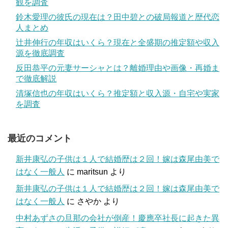
観を調査
鈴木愛理の彼氏の現在は？田中碧との破局報道と歴代恋
人まとめ
辻井伸行の年収はいくら？現在と全盛期の推定額や収入
源を徹底調査
反田恭平の元妻サーシャとは？離婚理由や画像・再婚ま
で徹底解説
清塚信也の年収はいくら？推定額と収入源・自宅や実家
を調査
最近のコメント
新井康弘の子供は１人で結婚歴は２回！嫁は森尾由美で
はなく一般人
に
maritsun
より
新井康弘の子供は１人で結婚歴は２回！嫁は森尾由美で
はなく一般人
に
さやか
より
中村あずさの旦那の会社が倒産！慶應卒社長に起きた異