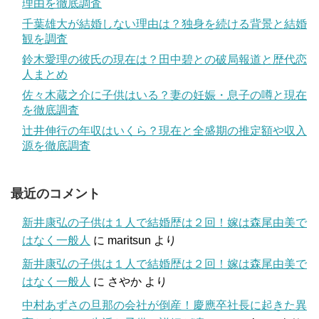
理由を徹底調査
千葉雄大が結婚しない理由は？独身を続ける背景と結婚
観を調査
鈴木愛理の彼氏の現在は？田中碧との破局報道と歴代恋
人まとめ
佐々木蔵之介に子供はいる？妻の妊娠・息子の噂と現在
を徹底調査
辻井伸行の年収はいくら？現在と全盛期の推定額や収入
源を徹底調査
最近のコメント
新井康弘の子供は１人で結婚歴は２回！嫁は森尾由美で
はなく一般人
に
maritsun
より
新井康弘の子供は１人で結婚歴は２回！嫁は森尾由美で
はなく一般人
に
さやか
より
中村あずさの旦那の会社が倒産！慶應卒社長に起きた異