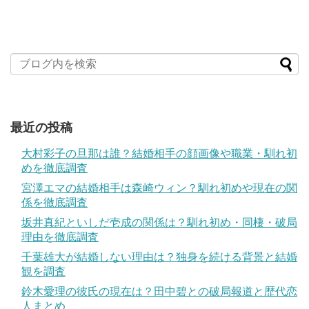
最近の投稿
大村彩子の旦那は誰？結婚相手の顔画像や職業・馴れ初
めを徹底調査
宮澤エマの結婚相手は森崎ウィン？馴れ初めや現在の関
係を徹底調査
坂井真紀といしだ壱成の関係は？馴れ初め・同棲・破局
理由を徹底調査
千葉雄大が結婚しない理由は？独身を続ける背景と結婚
観を調査
鈴木愛理の彼氏の現在は？田中碧との破局報道と歴代恋
人まとめ