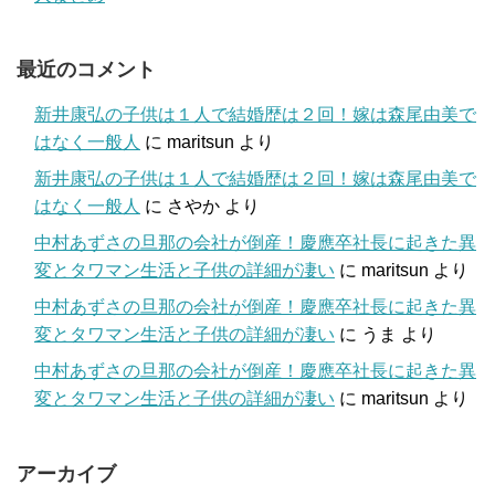
最近のコメント
新井康弘の子供は１人で結婚歴は２回！嫁は森尾由美で
はなく一般人
に
maritsun
より
新井康弘の子供は１人で結婚歴は２回！嫁は森尾由美で
はなく一般人
に
さやか
より
中村あずさの旦那の会社が倒産！慶應卒社長に起きた異
変とタワマン生活と子供の詳細が凄い
に
maritsun
より
中村あずさの旦那の会社が倒産！慶應卒社長に起きた異
変とタワマン生活と子供の詳細が凄い
に
うま
より
中村あずさの旦那の会社が倒産！慶應卒社長に起きた異
変とタワマン生活と子供の詳細が凄い
に
maritsun
より
アーカイブ