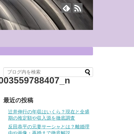
003559788407_n
最近の投稿
辻井伸行の年収はいくら？現在と全盛
期の推定額や収入源を徹底調査
反田恭平の元妻サーシャとは？離婚理
由や画像・再婚まで徹底解説