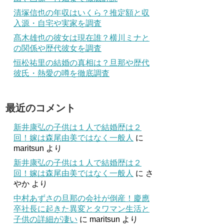
清塚信也の年収はいくら？推定額と収
入源・自宅や実家を調査
髙木雄也の彼女は現在誰？横川ミナと
の関係や歴代彼女を調査
恒松祐里の結婚の真相は？旦那や歴代
彼氏・熱愛の噂を徹底調査
最近のコメント
新井康弘の子供は１人で結婚歴は２
回！嫁は森尾由美ではなく一般人
に
maritsun
より
新井康弘の子供は１人で結婚歴は２
回！嫁は森尾由美ではなく一般人
に
さ
やか
より
中村あずさの旦那の会社が倒産！慶應
卒社長に起きた異変とタワマン生活と
子供の詳細が凄い
に
maritsun
より