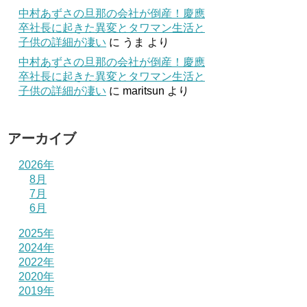
中村あずさの旦那の会社が倒産！慶應
卒社長に起きた異変とタワマン生活と
子供の詳細が凄い
に
うま
より
中村あずさの旦那の会社が倒産！慶應
卒社長に起きた異変とタワマン生活と
子供の詳細が凄い
に
maritsun
より
アーカイブ
2026年
8月
7月
6月
2025年
2024年
2022年
2020年
2019年