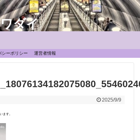
なワダイ
！
バシーポリシー
運営者情報
3_18076134182075080_5546024
2025/9/9
います。