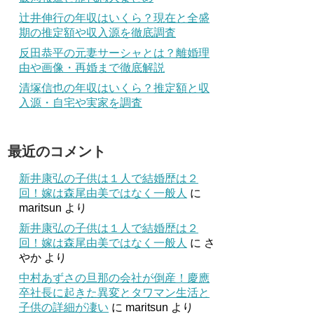
辻井伸行の年収はいくら？現在と全盛
期の推定額や収入源を徹底調査
反田恭平の元妻サーシャとは？離婚理
由や画像・再婚まで徹底解説
清塚信也の年収はいくら？推定額と収
入源・自宅や実家を調査
最近のコメント
新井康弘の子供は１人で結婚歴は２
回！嫁は森尾由美ではなく一般人
に
maritsun
より
新井康弘の子供は１人で結婚歴は２
回！嫁は森尾由美ではなく一般人
に
さ
やか
より
中村あずさの旦那の会社が倒産！慶應
卒社長に起きた異変とタワマン生活と
子供の詳細が凄い
に
maritsun
より