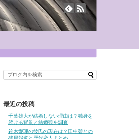
最近の投稿
千葉雄大が結婚しない理由は？独身を
続ける背景と結婚観を調査
鈴木愛理の彼氏の現在は？田中碧との
破局報道と歴代恋人まとめ