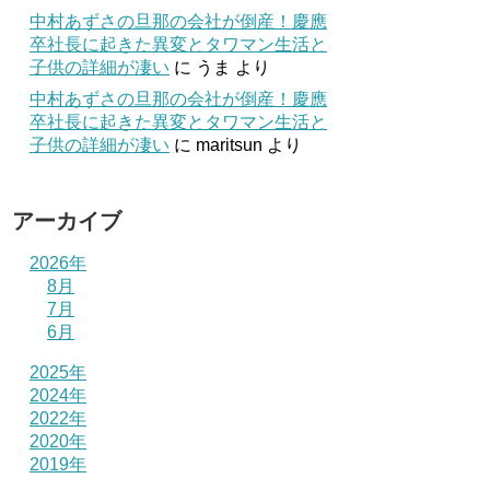
中村あずさの旦那の会社が倒産！慶應
卒社長に起きた異変とタワマン生活と
子供の詳細が凄い
に
うま
より
中村あずさの旦那の会社が倒産！慶應
卒社長に起きた異変とタワマン生活と
子供の詳細が凄い
に
maritsun
より
アーカイブ
2026年
8月
7月
6月
2025年
2024年
2022年
2020年
2019年