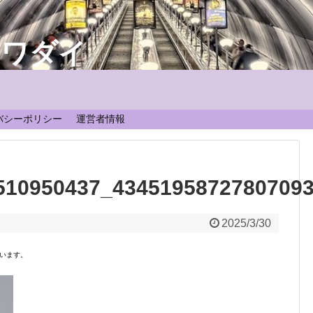
なワダイ
！
バシーポリシー
運営者情報
510950437_4345195872780709
2025/3/30
います。