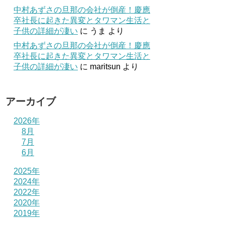
中村あずさの旦那の会社が倒産！慶應
卒社長に起きた異変とタワマン生活と
子供の詳細が凄い
に
うま
より
中村あずさの旦那の会社が倒産！慶應
卒社長に起きた異変とタワマン生活と
子供の詳細が凄い
に
maritsun
より
アーカイブ
2026年
8月
7月
6月
2025年
2024年
2022年
2020年
2019年