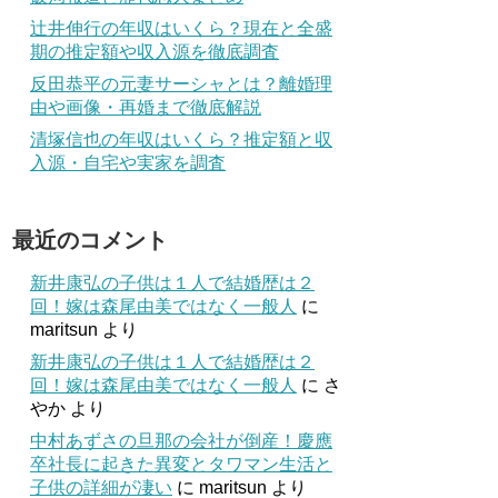
辻井伸行の年収はいくら？現在と全盛
期の推定額や収入源を徹底調査
反田恭平の元妻サーシャとは？離婚理
由や画像・再婚まで徹底解説
清塚信也の年収はいくら？推定額と収
入源・自宅や実家を調査
最近のコメント
新井康弘の子供は１人で結婚歴は２
回！嫁は森尾由美ではなく一般人
に
maritsun
より
新井康弘の子供は１人で結婚歴は２
回！嫁は森尾由美ではなく一般人
に
さ
やか
より
中村あずさの旦那の会社が倒産！慶應
卒社長に起きた異変とタワマン生活と
子供の詳細が凄い
に
maritsun
より