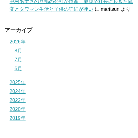
中村あずさの旦那の会社が倒産！慶應卒社長に起きた異
変とタワマン生活と子供の詳細が凄い
に
maritsun
より
アーカイブ
2026年
8月
7月
6月
2025年
2024年
2022年
2020年
2019年