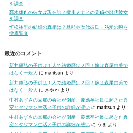
を調査
髙木雄也の彼女は現在誰？横川ミナとの関係や歴代彼女
を調査
恒松祐里の結婚の真相は？旦那や歴代彼氏・熱愛の噂を
徹底調査
最近のコメント
新井康弘の子供は１人で結婚歴は２回！嫁は森尾由美で
はなく一般人
に
maritsun
より
新井康弘の子供は１人で結婚歴は２回！嫁は森尾由美で
はなく一般人
に
さやか
より
中村あずさの旦那の会社が倒産！慶應卒社長に起きた異
変とタワマン生活と子供の詳細が凄い
に
maritsun
より
中村あずさの旦那の会社が倒産！慶應卒社長に起きた異
変とタワマン生活と子供の詳細が凄い
に
うま
より