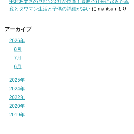
中村あずさの旦那の会社が倒産！慶應卒社長に起きた異
変とタワマン生活と子供の詳細が凄い
に
maritsun
より
アーカイブ
2026年
8月
7月
6月
2025年
2024年
2022年
2020年
2019年