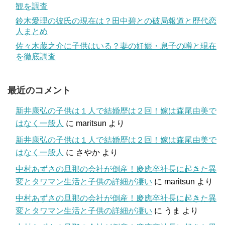
観を調査
鈴木愛理の彼氏の現在は？田中碧との破局報道と歴代恋
人まとめ
佐々木蔵之介に子供はいる？妻の妊娠・息子の噂と現在
を徹底調査
最近のコメント
新井康弘の子供は１人で結婚歴は２回！嫁は森尾由美で
はなく一般人
に
maritsun
より
新井康弘の子供は１人で結婚歴は２回！嫁は森尾由美で
はなく一般人
に
さやか
より
中村あずさの旦那の会社が倒産！慶應卒社長に起きた異
変とタワマン生活と子供の詳細が凄い
に
maritsun
より
中村あずさの旦那の会社が倒産！慶應卒社長に起きた異
変とタワマン生活と子供の詳細が凄い
に
うま
より