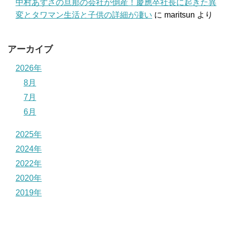
中村あずさの旦那の会社が倒産！慶應卒社長に起きた異
変とタワマン生活と子供の詳細が凄い
に
maritsun
より
アーカイブ
2026年
8月
7月
6月
2025年
2024年
2022年
2020年
2019年