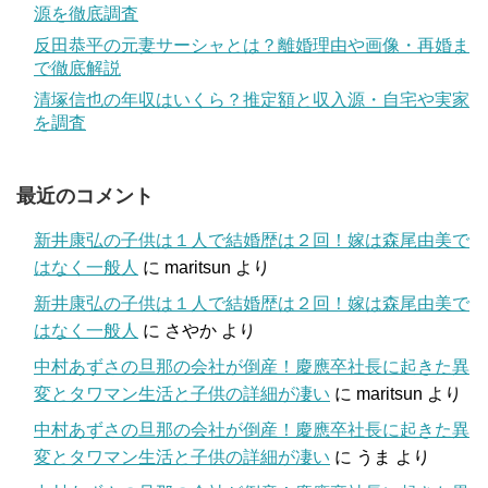
源を徹底調査
反田恭平の元妻サーシャとは？離婚理由や画像・再婚ま
で徹底解説
清塚信也の年収はいくら？推定額と収入源・自宅や実家
を調査
最近のコメント
新井康弘の子供は１人で結婚歴は２回！嫁は森尾由美で
はなく一般人
に
maritsun
より
新井康弘の子供は１人で結婚歴は２回！嫁は森尾由美で
はなく一般人
に
さやか
より
中村あずさの旦那の会社が倒産！慶應卒社長に起きた異
変とタワマン生活と子供の詳細が凄い
に
maritsun
より
中村あずさの旦那の会社が倒産！慶應卒社長に起きた異
変とタワマン生活と子供の詳細が凄い
に
うま
より