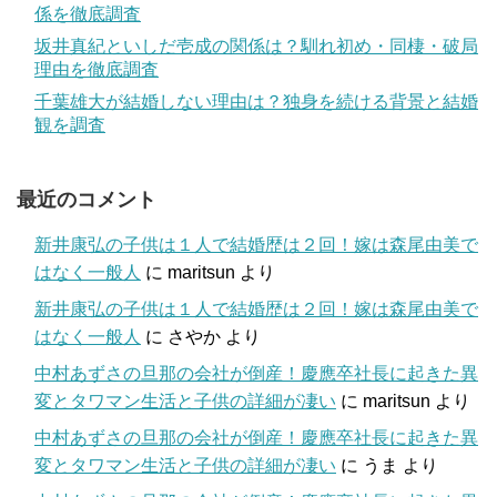
係を徹底調査
坂井真紀といしだ壱成の関係は？馴れ初め・同棲・破局
理由を徹底調査
千葉雄大が結婚しない理由は？独身を続ける背景と結婚
観を調査
最近のコメント
新井康弘の子供は１人で結婚歴は２回！嫁は森尾由美で
はなく一般人
に
maritsun
より
新井康弘の子供は１人で結婚歴は２回！嫁は森尾由美で
はなく一般人
に
さやか
より
中村あずさの旦那の会社が倒産！慶應卒社長に起きた異
変とタワマン生活と子供の詳細が凄い
に
maritsun
より
中村あずさの旦那の会社が倒産！慶應卒社長に起きた異
変とタワマン生活と子供の詳細が凄い
に
うま
より