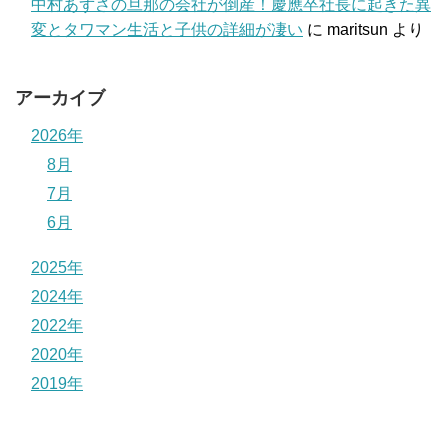
中村あずさの旦那の会社が倒産！慶應卒社長に起きた異
変とタワマン生活と子供の詳細が凄い
に
maritsun
より
アーカイブ
2026年
8月
7月
6月
2025年
2024年
2022年
2020年
2019年