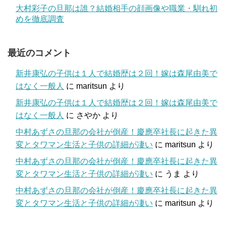
大村彩子の旦那は誰？結婚相手の顔画像や職業・馴れ初
めを徹底調査
最近のコメント
新井康弘の子供は１人で結婚歴は２回！嫁は森尾由美で
はなく一般人
に
maritsun
より
新井康弘の子供は１人で結婚歴は２回！嫁は森尾由美で
はなく一般人
に
さやか
より
中村あずさの旦那の会社が倒産！慶應卒社長に起きた異
変とタワマン生活と子供の詳細が凄い
に
maritsun
より
中村あずさの旦那の会社が倒産！慶應卒社長に起きた異
変とタワマン生活と子供の詳細が凄い
に
うま
より
中村あずさの旦那の会社が倒産！慶應卒社長に起きた異
変とタワマン生活と子供の詳細が凄い
に
maritsun
より