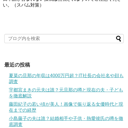
い。（スパム対策）
最近の投稿
夏菜の旦那の年収は4000万円超？IT社長の会社名や顔も
調査
宇都宮まきの元夫は誰？元旦那の噂と現在の夫・子ども
を徹底解説
藤田紀子の若い頃が美人！画像で振り返る女優時代と現
在までの経歴
小島藤子の夫は誰？結婚相手や子供・熱愛彼氏の噂を徹
底調査