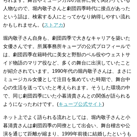
られます。舞台やミュージカルの世界に長く関わっている
人物なので、堀内敬子さんと劇団四季時代に接点があった
という話は、検索する人にとってかなり納得しやすい流れ
かもしれません。(
ストアカ
)
堀内敬子さん自身も、劇団四季で大きなキャリアを築いた
女優さんです。所属事務所キューブの公式プロフィールで
は、劇団四季在籍時代に美女と野獣のベル役やウェストサ
イド物語のマリア役など、多くの舞台に出演していたこと
が紹介されています。1990年代の堀内敬子さんは、まさに
ミュージカル女優として注目を集めていた時期で、舞台中
心の生活を送っていたと考えられます。そうした環境の中
で、同じ劇団四季にいた小暮清貴さんとの関係が語られる
ようになったわけです。(
キューブ公式サイト
)
ネット上でよく語られる流れとしては、堀内敬子さんと小
暮清貴さんは劇団四季の同僚として出会い、舞台稽古や公
演を通じて距離が縮まり、1999年前後に結婚したというも