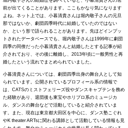
堀内敬子さんの結婚歴を調べていると、小暮清貴さんの名
前が出てくることがあります。ここもかなり気になります
よね。ネット上では、小暮清貴さんは堀内敬子さんの元旦
那ではないか、劇団四季時代に結婚していたのではない
か、という形で語られることがあります。先ほどインプッ
トされたデータベースでも、堀内敬子さんは1999年に劇団
四季の同僚だった小暮清貴さんと結婚したとする記事が紹
介されており、その後に離婚し、2013年頃に一般男性と再
婚したという流れでまとめられていました。
小暮清貴さんについては、劇団四季出身の舞台人として知
られています。公開されているプロフィール系の情報で
は、CATSのミストフェリーズ役やダンスキャプテンを務め
た経験があり、退団後も東宝やホリプロ系のミュージカ
ル、ダンスの舞台などで活動していると紹介されていま
す。また、現在は東京都大田区を中心に、ダンス塾こぐれ
やK theater ARTsに関わる講師として活動している情報も見