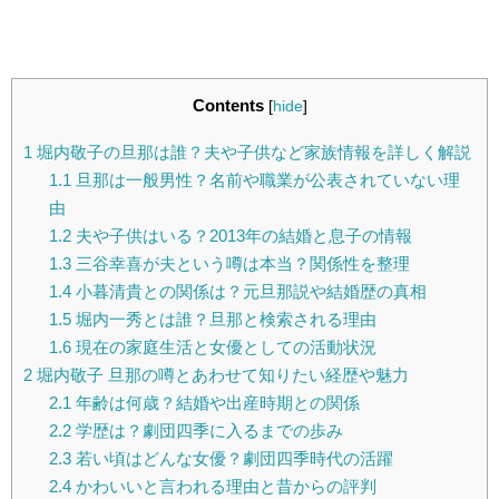
Contents
[
hide
]
1
堀内敬子の旦那は誰？夫や子供など家族情報を詳しく解説
1.1
旦那は一般男性？名前や職業が公表されていない理
由
1.2
夫や子供はいる？2013年の結婚と息子の情報
1.3
三谷幸喜が夫という噂は本当？関係性を整理
1.4
小暮清貴との関係は？元旦那説や結婚歴の真相
1.5
堀内一秀とは誰？旦那と検索される理由
1.6
現在の家庭生活と女優としての活動状況
2
堀内敬子 旦那の噂とあわせて知りたい経歴や魅力
2.1
年齢は何歳？結婚や出産時期との関係
2.2
学歴は？劇団四季に入るまでの歩み
2.3
若い頃はどんな女優？劇団四季時代の活躍
2.4
かわいいと言われる理由と昔からの評判