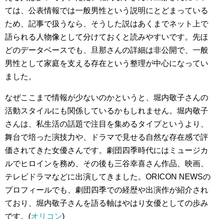
ては、公表情報では一般男性という説明にとどまっている
ため、記事で扱うなら、そうした説はあくまでネット上で
語られる人物像として分けておくと読みやすいです。先ほ
どのデータベースでも、旦那さんの詳細は非公開で、一般
男性として家庭を支える存在という整理が中心になってい
ました。
なぜここまで情報が少ないのかというと、堀内敬子さんの
活動スタイルにも関係しているかもしれません。堀内敬子
さんは、私生活の話題で注目を集めるタイプというより、
舞台で培った演技力や、ドラマで見せる自然な存在感で評
価されてきた女優さんです。劇団四季時代にはミュージカ
ルでヒロインを務め、その後も三谷幸喜さん作品、映画、
テレビドラマなどに出演してきました。ORICON NEWSの
プロフィールでも、劇団四季での経歴や出演作が紹介され
ており、堀内敬子さんを語る軸はやはり女優としての歩み
です。(
オリコン
)