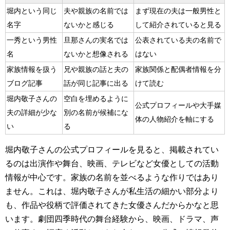
堀内という同じ
夫や親族の名前では
まず現在の夫は一般男性と
名字
ないかと感じる
して紹介されていると見る
一秀という男性
旦那さんの実名では
公表されている夫の名前で
名
ないかと想像される
はない
家族情報を扱う
兄や親族の話と夫の
家族関係と配偶者情報を分
ブログ記事
話が同じ記事に出る
けて読む
堀内敬子さんの
空白を埋めるように
公式プロフィールや大手媒
夫の詳細が少な
別の名前が候補にな
体の人物紹介を軸にする
い
る
堀内敬子さんの公式プロフィールを見ると、掲載されてい
るのは出演作や舞台、映画、テレビなど女優としての活動
情報が中心です。家族の名前を並べるような作りではあり
ません。これは、堀内敬子さんが私生活の細かい部分より
も、作品や役柄で評価されてきた女優さんだからかなと思
います。劇団四季時代の舞台経験から、映画、ドラマ、声