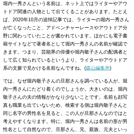
堀内一秀さんという名前は、ネット上ではライターやアウ
トドア関連の人物として出てくることがあります。たとえ
ば、2020年10月の追悼記事では、ライターの堀内一秀さん
が亡くなったこと、アドベンチャーレースやアウトドア分
野に関わっていたことが書かれています。ほかにも電子書
籍サイトなどで著者名として堀内一秀さんの名前が確認で
きます。つまり、芸能界の俳優や堀内敬子さんの配偶者と
して広く知られているというより、ライターやアウトドア
系の文脈で見かける名前なんですね。(
森山編集所
)
では、なぜ堀内敬子さんの旦那さんを調べている人が、堀
内一秀さんにたどり着くのでしょうか。大きいのは、堀内
敬子さんの夫の情報がかなり少ないことです。名前も顔写
真も職業も出ていないため、検索する側は堀内敬子さんと
同じ名字の男性名を見ると、この人が旦那さんなのではと
考えやすくなります。特に、堀内一秀さんは名前の形が男
性名として自然なので、旦那さん、兄、親族、元夫といっ