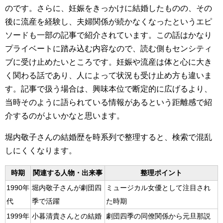
のです。さらに、妊娠をきっかけに結婚したものの、その
後に流産を経験し、夫婦関係が続かなくなったというエピ
ソードも一部の記事で紹介されています。この話はかなり
プライベートに踏み込む内容なので、読む側もセンシティ
ブに受け止めたいところです。妊娠や流産は体と心に大き
く関わる話であり、人によって状況も受け止め方も違いま
す。記事で扱う場合は、興味本位で断定的に広げるより、
当時そのように語られている情報があるという距離感で紹
介するのがよいかなと思います。
堀内敬子さんの結婚歴を時系列で整理すると、検索で混乱
しにくくなります。
時期
関連する人物・出来事
整理ポイント
1990年
堀内敬子さんが劇団四
ミュージカル女優として注目され
代
季で活躍
た時期
1999年
小暮清貴さんとの結婚
劇団四季の同僚関係から元旦那説