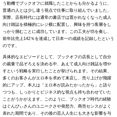
う動機でブックオフに就職したことからも分かるように、
普通の人とは少し違う視点で仕事に取り組んでいました。
実際、店長時代には通常の書店では置かれなくなった成人
向け雑誌を積極的にレジ横に配置し、興味を持つ客層をし
っかり掴むことに成功しています。この工夫が功を奏し、
前年比売上142％を達成して日本一の成績を記録したという
のです。
具体的なエピソードとして、ブックオフの店長として自分
の裁量で品ぞろえを決める中、あえて成人向け雑誌を増や
すという戦略を実行したことが挙げられます。その結果、
多くのお客さんがエロ本を求めて来店し、売り上げが飛躍
的にアップ。本人は「エロ本が読みたかったから」と語り
つつも、しっかりとビジネス的な視点も持ち合わせていた
ことがうかがえます。このように、ブックオフ時代の経験
はぐんぴぃさんのユニークさや発想力、商売センスがよく
表れた期間であり、その後の芸人人生にも大きな影響を与