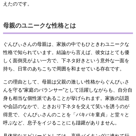
えたのです。
母親のユニークな性格とは
ぐんぴぃさんの母親は、家族の中でもひときわユニークな
性格で知られています。結論から言えば、彼女はとても優
しく面倒見がよい一方で、下ネタ好きという意外な一面を
持ち、日常のあちこちで周囲を和ませている存在です。
この理由として、母親は父親の激しい性格からぐんぴぃさ
んを守る“家庭のバランサー”として活躍しながらも、自分自
身も相当な個性派であることが挙げられます。家族の話題
や会話のなかで、ときおり下ネタを交えて笑いを誘うのが
得意で、ぐんぴぃさんのことを「バキバキ童貞」と堂々と
呼ぶなど、息子をイジることにも躊躇がありません。
具体的なエピソードとしては、高級バイキングに連れて行