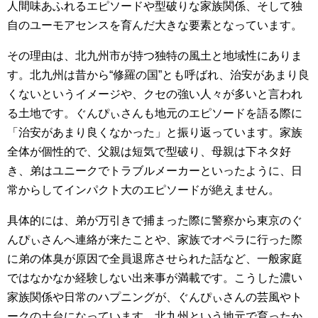
人間味あふれるエピソードや型破りな家族関係、そして独
自のユーモアセンスを育んだ大きな要素となっています。
その理由は、北九州市が持つ独特の風土と地域性にありま
す。北九州は昔から“修羅の国”とも呼ばれ、治安があまり良
くないというイメージや、クセの強い人々が多いと言われ
る土地です。ぐんぴぃさんも地元のエピソードを語る際に
「治安があまり良くなかった」と振り返っています。家族
全体が個性的で、父親は短気で型破り、母親は下ネタ好
き、弟はユニークでトラブルメーカーといったように、日
常からしてインパクト大のエピソードが絶えません。
具体的には、弟が万引きで捕まった際に警察から東京のぐ
んぴぃさんへ連絡が来たことや、家族でオペラに行った際
に弟の体臭が原因で全員退席させられた話など、一般家庭
ではなかなか経験しない出来事が満載です。こうした濃い
家族関係や日常のハプニングが、ぐんぴぃさんの芸風やト
ークの土台になっています。北九州という地元で育ったか