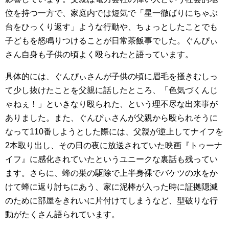
位を持つ一方で、家庭内では短気で「星一徹ばりにちゃぶ
台をひっくり返す」ような行動や、ちょっとしたことでも
子どもを怒鳴りつけることが日常茶飯事でした。ぐんぴぃ
さん自身も子供の頃よく殴られたと語っています。
具体的には、ぐんぴぃさんが子供の頃に眉毛を掻きむしっ
て少し抜けたことを父親に話したところ、「色気づくんじ
ゃねぇ！」といきなり殴られた、という理不尽な出来事が
ありました。また、ぐんぴぃさんが父親から殴られそうに
なって110番しようとした際には、父親が逆上してナイフを
2本取り出し、その日の夜に放送されていた映画『トゥーナ
イフ』に感化されていたというユニークな裏話も残ってい
ます。さらに、蜂の巣の駆除で上半身裸でバケツの水をか
けて蜂に返り討ちにあう、家に泥棒が入った時に証拠隠滅
のために部屋をきれいに片付けてしまうなど、型破りな行
動がたくさん語られています。