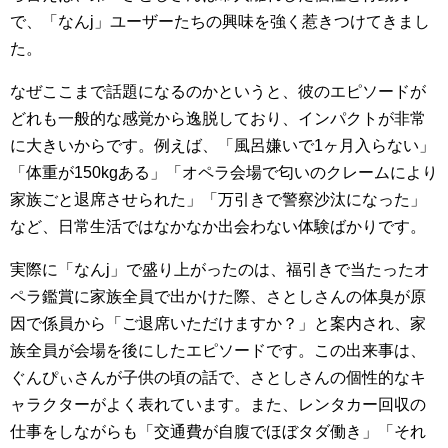
で、「なんj」ユーザーたちの興味を強く惹きつけてきまし
た。
なぜここまで話題になるのかというと、彼のエピソードが
どれも一般的な感覚から逸脱しており、インパクトが非常
に大きいからです。例えば、「風呂嫌いで1ヶ月入らない」
「体重が150kgある」「オペラ会場で匂いのクレームにより
家族ごと退席させられた」「万引きで警察沙汰になった」
など、日常生活ではなかなか出会わない体験ばかりです。
実際に「なんj」で盛り上がったのは、福引きで当たったオ
ペラ鑑賞に家族全員で出かけた際、さとしさんの体臭が原
因で係員から「ご退席いただけますか？」と案内され、家
族全員が会場を後にしたエピソードです。この出来事は、
ぐんぴぃさんが子供の頃の話で、さとしさんの個性的なキ
ャラクターがよく表れています。また、レンタカー回収の
仕事をしながらも「交通費が自腹でほぼタダ働き」「それ