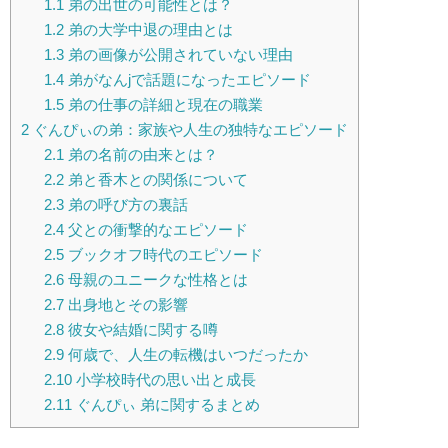
1.1
弟の出世の可能性とは？
1.2
弟の大学中退の理由とは
1.3
弟の画像が公開されていない理由
1.4
弟がなんjで話題になったエピソード
1.5
弟の仕事の詳細と現在の職業
2
ぐんぴぃの弟：家族や人生の独特なエピソード
2.1
弟の名前の由来とは？
2.2
弟と香木との関係について
2.3
弟の呼び方の裏話
2.4
父との衝撃的なエピソード
2.5
ブックオフ時代のエピソード
2.6
母親のユニークな性格とは
2.7
出身地とその影響
2.8
彼女や結婚に関する噂
2.9
何歳で、人生の転機はいつだったか
2.10
小学校時代の思い出と成長
2.11
ぐんぴぃ 弟に関するまとめ