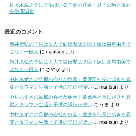
佐々木蔵之介に子供はいる？妻の妊娠・息子の噂と現在
を徹底調査
最近のコメント
新井康弘の子供は１人で結婚歴は２回！嫁は森尾由美で
はなく一般人
に
maritsun
より
新井康弘の子供は１人で結婚歴は２回！嫁は森尾由美で
はなく一般人
に
さやか
より
中村あずさの旦那の会社が倒産！慶應卒社長に起きた異
変とタワマン生活と子供の詳細が凄い
に
maritsun
より
中村あずさの旦那の会社が倒産！慶應卒社長に起きた異
変とタワマン生活と子供の詳細が凄い
に
うま
より
中村あずさの旦那の会社が倒産！慶應卒社長に起きた異
変とタワマン生活と子供の詳細が凄い
に
maritsun
より