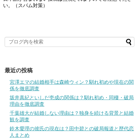
い。（スパム対策）
最近の投稿
宮澤エマの結婚相手は森崎ウィン？馴れ初めや現在の関
係を徹底調査
坂井真紀といしだ壱成の関係は？馴れ初め・同棲・破局
理由を徹底調査
千葉雄大が結婚しない理由は？独身を続ける背景と結婚
観を調査
鈴木愛理の彼氏の現在は？田中碧との破局報道と歴代恋
人まとめ