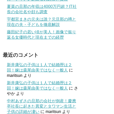
夏菜の旦那の年収は4000万円超？IT社
長の会社名や顔も調査
宇都宮まきの元夫は誰？元旦那の噂と
現在の夫・子どもを徹底解説
藤田紀子の若い頃が美人！画像で振り
返る女優時代と現在までの経歴
最近のコメント
新井康弘の子供は１人で結婚歴は２
回！嫁は森尾由美ではなく一般人
に
maritsun
より
新井康弘の子供は１人で結婚歴は２
回！嫁は森尾由美ではなく一般人
に
さ
やか
より
中村あずさの旦那の会社が倒産！慶應
卒社長に起きた異変とタワマン生活と
子供の詳細が凄い
に
maritsun
より