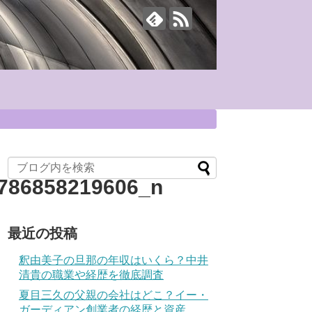
786858219606_n
最近の投稿
釈由美子の旦那の年収はいくら？中井
清貴の職業や経歴を徹底調査
夏目三久の父親の会社はどこ？イー・
ガーディアン創業者の経歴と資産