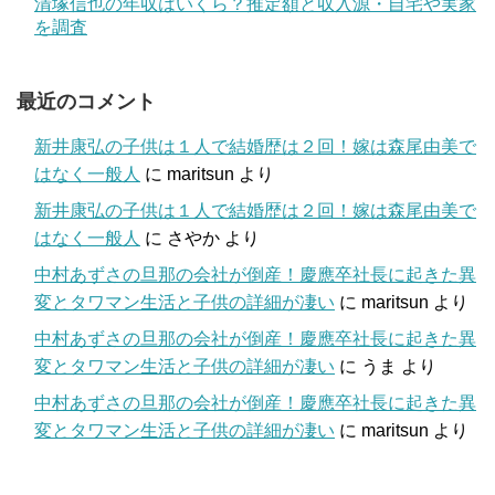
清塚信也の年収はいくら？推定額と収入源・自宅や実家
を調査
最近のコメント
新井康弘の子供は１人で結婚歴は２回！嫁は森尾由美で
はなく一般人
に
maritsun
より
新井康弘の子供は１人で結婚歴は２回！嫁は森尾由美で
はなく一般人
に
さやか
より
中村あずさの旦那の会社が倒産！慶應卒社長に起きた異
変とタワマン生活と子供の詳細が凄い
に
maritsun
より
中村あずさの旦那の会社が倒産！慶應卒社長に起きた異
変とタワマン生活と子供の詳細が凄い
に
うま
より
中村あずさの旦那の会社が倒産！慶應卒社長に起きた異
変とタワマン生活と子供の詳細が凄い
に
maritsun
より