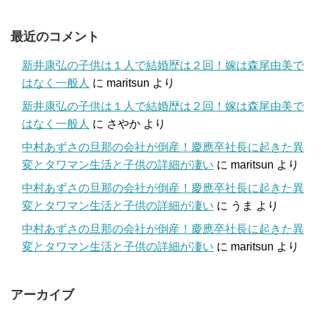
最近のコメント
新井康弘の子供は１人で結婚歴は２回！嫁は森尾由美で
はなく一般人
に
maritsun
より
新井康弘の子供は１人で結婚歴は２回！嫁は森尾由美で
はなく一般人
に
さやか
より
中村あずさの旦那の会社が倒産！慶應卒社長に起きた異
変とタワマン生活と子供の詳細が凄い
に
maritsun
より
中村あずさの旦那の会社が倒産！慶應卒社長に起きた異
変とタワマン生活と子供の詳細が凄い
に
うま
より
中村あずさの旦那の会社が倒産！慶應卒社長に起きた異
変とタワマン生活と子供の詳細が凄い
に
maritsun
より
アーカイブ