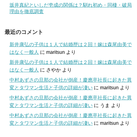
坂井真紀といしだ壱成の関係は？馴れ初め・同棲・破局
理由を徹底調査
最近のコメント
新井康弘の子供は１人で結婚歴は２回！嫁は森尾由美で
はなく一般人
に
maritsun
より
新井康弘の子供は１人で結婚歴は２回！嫁は森尾由美で
はなく一般人
に
さやか
より
中村あずさの旦那の会社が倒産！慶應卒社長に起きた異
変とタワマン生活と子供の詳細が凄い
に
maritsun
より
中村あずさの旦那の会社が倒産！慶應卒社長に起きた異
変とタワマン生活と子供の詳細が凄い
に
うま
より
中村あずさの旦那の会社が倒産！慶應卒社長に起きた異
変とタワマン生活と子供の詳細が凄い
に
maritsun
より