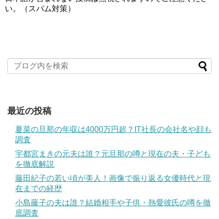
い。（スパム対策）
最近の投稿
夏菜の旦那の年収は4000万円超？IT社長の会社名や顔も
調査
宇都宮まきの元夫は誰？元旦那の噂と現在の夫・子ども
を徹底解説
藤田紀子の若い頃が美人！画像で振り返る女優時代と現
在までの経歴
小島藤子の夫は誰？結婚相手や子供・熱愛彼氏の噂を徹
底調査