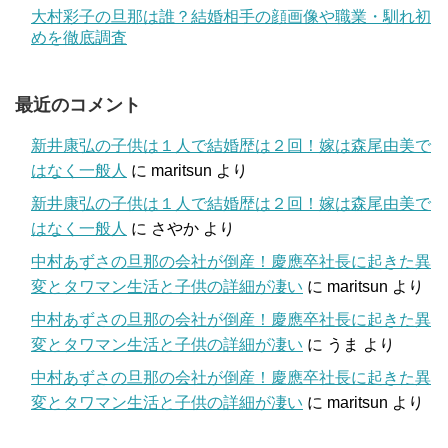
大村彩子の旦那は誰？結婚相手の顔画像や職業・馴れ初
めを徹底調査
最近のコメント
新井康弘の子供は１人で結婚歴は２回！嫁は森尾由美で
はなく一般人
に
maritsun
より
新井康弘の子供は１人で結婚歴は２回！嫁は森尾由美で
はなく一般人
に
さやか
より
中村あずさの旦那の会社が倒産！慶應卒社長に起きた異
変とタワマン生活と子供の詳細が凄い
に
maritsun
より
中村あずさの旦那の会社が倒産！慶應卒社長に起きた異
変とタワマン生活と子供の詳細が凄い
に
うま
より
中村あずさの旦那の会社が倒産！慶應卒社長に起きた異
変とタワマン生活と子供の詳細が凄い
に
maritsun
より