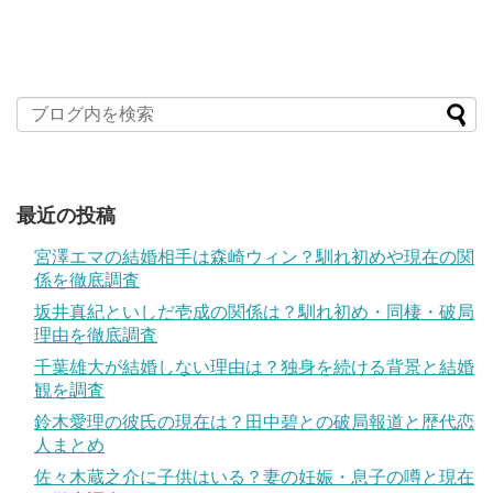
最近の投稿
宮澤エマの結婚相手は森崎ウィン？馴れ初めや現在の関
係を徹底調査
坂井真紀といしだ壱成の関係は？馴れ初め・同棲・破局
理由を徹底調査
千葉雄大が結婚しない理由は？独身を続ける背景と結婚
観を調査
鈴木愛理の彼氏の現在は？田中碧との破局報道と歴代恋
人まとめ
佐々木蔵之介に子供はいる？妻の妊娠・息子の噂と現在