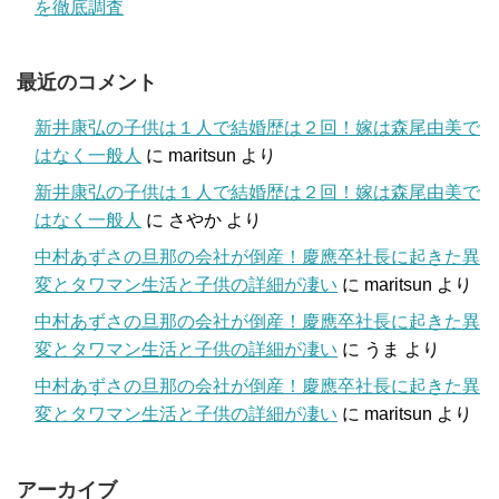
を徹底調査
最近のコメント
新井康弘の子供は１人で結婚歴は２回！嫁は森尾由美で
はなく一般人
に
maritsun
より
新井康弘の子供は１人で結婚歴は２回！嫁は森尾由美で
はなく一般人
に
さやか
より
中村あずさの旦那の会社が倒産！慶應卒社長に起きた異
変とタワマン生活と子供の詳細が凄い
に
maritsun
より
中村あずさの旦那の会社が倒産！慶應卒社長に起きた異
変とタワマン生活と子供の詳細が凄い
に
うま
より
中村あずさの旦那の会社が倒産！慶應卒社長に起きた異
変とタワマン生活と子供の詳細が凄い
に
maritsun
より
アーカイブ