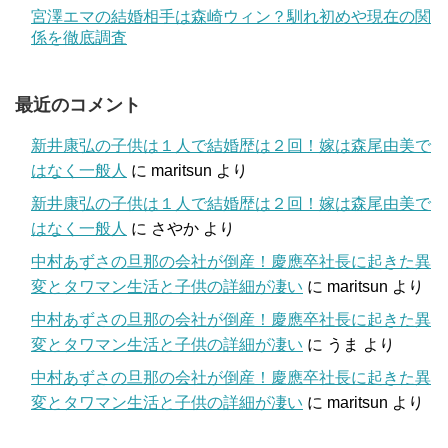
宮澤エマの結婚相手は森崎ウィン？馴れ初めや現在の関
係を徹底調査
最近のコメント
新井康弘の子供は１人で結婚歴は２回！嫁は森尾由美で
はなく一般人
に
maritsun
より
新井康弘の子供は１人で結婚歴は２回！嫁は森尾由美で
はなく一般人
に
さやか
より
中村あずさの旦那の会社が倒産！慶應卒社長に起きた異
変とタワマン生活と子供の詳細が凄い
に
maritsun
より
中村あずさの旦那の会社が倒産！慶應卒社長に起きた異
変とタワマン生活と子供の詳細が凄い
に
うま
より
中村あずさの旦那の会社が倒産！慶應卒社長に起きた異
変とタワマン生活と子供の詳細が凄い
に
maritsun
より