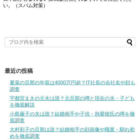
い。（スパム対策）
最近の投稿
夏菜の旦那の年収は4000万円超？IT社長の会社名や顔も
調査
宇都宮まきの元夫は誰？元旦那の噂と現在の夫・子ども
を徹底解説
小島藤子の夫は誰？結婚相手や子供・熱愛彼氏の噂を徹
底調査
大村彩子の旦那は誰？結婚相手の顔画像や職業・馴れ初
めを徹底調査