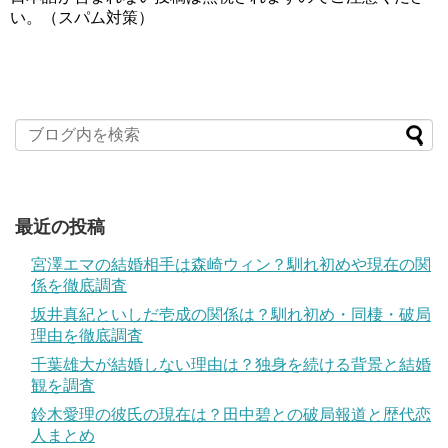
い。（スパム対策）
最近の投稿
宮澤エマの結婚相手は森崎ウィン？馴れ初めや現在の関
係を徹底調査
坂井真紀といしだ壱成の関係は？馴れ初め・同棲・破局
理由を徹底調査
千葉雄大が結婚しない理由は？独身を続ける背景と結婚
観を調査
鈴木愛理の彼氏の現在は？田中碧との破局報道と歴代恋
人まとめ