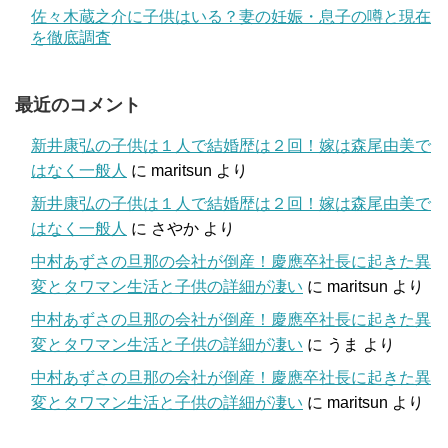
佐々木蔵之介に子供はいる？妻の妊娠・息子の噂と現在
を徹底調査
最近のコメント
新井康弘の子供は１人で結婚歴は２回！嫁は森尾由美で
はなく一般人
に
maritsun
より
新井康弘の子供は１人で結婚歴は２回！嫁は森尾由美で
はなく一般人
に
さやか
より
中村あずさの旦那の会社が倒産！慶應卒社長に起きた異
変とタワマン生活と子供の詳細が凄い
に
maritsun
より
中村あずさの旦那の会社が倒産！慶應卒社長に起きた異
変とタワマン生活と子供の詳細が凄い
に
うま
より
中村あずさの旦那の会社が倒産！慶應卒社長に起きた異
変とタワマン生活と子供の詳細が凄い
に
maritsun
より