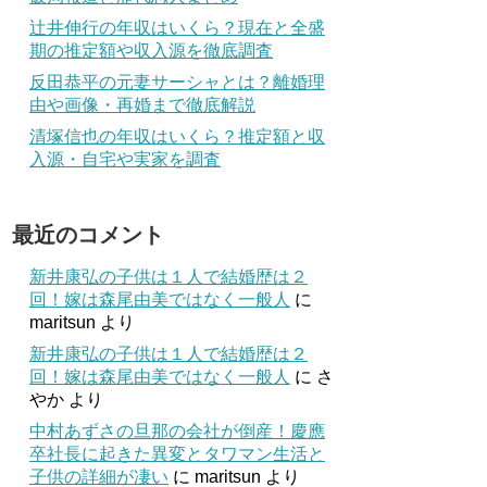
辻井伸行の年収はいくら？現在と全盛
期の推定額や収入源を徹底調査
反田恭平の元妻サーシャとは？離婚理
由や画像・再婚まで徹底解説
清塚信也の年収はいくら？推定額と収
入源・自宅や実家を調査
最近のコメント
新井康弘の子供は１人で結婚歴は２
回！嫁は森尾由美ではなく一般人
に
maritsun
より
新井康弘の子供は１人で結婚歴は２
回！嫁は森尾由美ではなく一般人
に
さ
やか
より
中村あずさの旦那の会社が倒産！慶應
卒社長に起きた異変とタワマン生活と
子供の詳細が凄い
に
maritsun
より