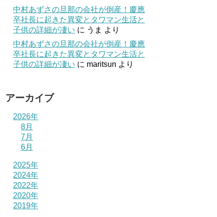
中村あずさの旦那の会社が倒産！慶應
卒社長に起きた異変とタワマン生活と
子供の詳細が凄い
に
うま
より
中村あずさの旦那の会社が倒産！慶應
卒社長に起きた異変とタワマン生活と
子供の詳細が凄い
に
maritsun
より
アーカイブ
2026年
8月
7月
6月
2025年
2024年
2022年
2020年
2019年