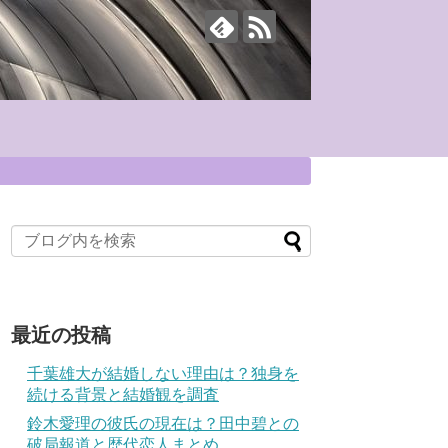
最近の投稿
千葉雄大が結婚しない理由は？独身を
続ける背景と結婚観を調査
鈴木愛理の彼氏の現在は？田中碧との
破局報道と歴代恋人まとめ