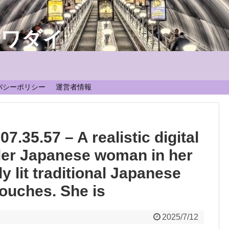
なワダイ
！
バシーポリシー
運営者情報
.35.57 – A realistic digital
older Japanese woman in her
tly lit traditional Japanese
ouches. She is
2025/7/12