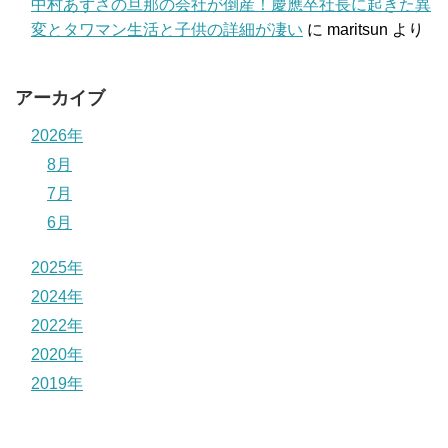
中村あずさの旦那の会社が倒産！慶應卒社長に起きた異
変とタワマン生活と子供の詳細が凄い
に
maritsun
より
アーカイブ
2026年
8月
7月
6月
2025年
2024年
2022年
2020年
2019年