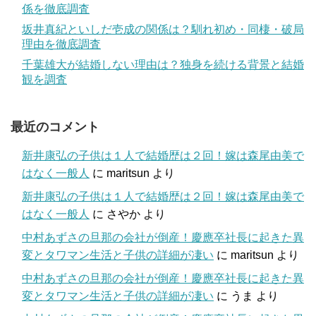
係を徹底調査
坂井真紀といしだ壱成の関係は？馴れ初め・同棲・破局
理由を徹底調査
千葉雄大が結婚しない理由は？独身を続ける背景と結婚
観を調査
最近のコメント
新井康弘の子供は１人で結婚歴は２回！嫁は森尾由美で
はなく一般人
に
maritsun
より
新井康弘の子供は１人で結婚歴は２回！嫁は森尾由美で
はなく一般人
に
さやか
より
中村あずさの旦那の会社が倒産！慶應卒社長に起きた異
変とタワマン生活と子供の詳細が凄い
に
maritsun
より
中村あずさの旦那の会社が倒産！慶應卒社長に起きた異
変とタワマン生活と子供の詳細が凄い
に
うま
より