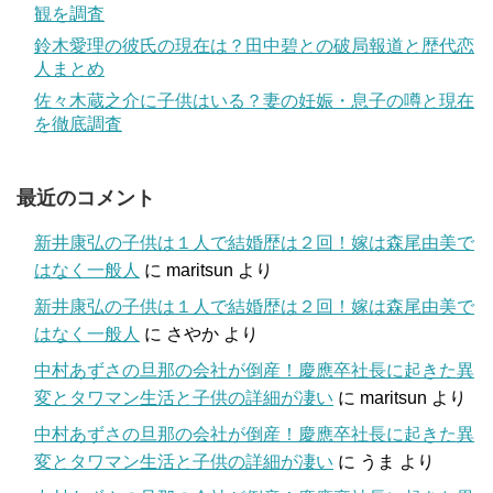
観を調査
鈴木愛理の彼氏の現在は？田中碧との破局報道と歴代恋
人まとめ
佐々木蔵之介に子供はいる？妻の妊娠・息子の噂と現在
を徹底調査
最近のコメント
新井康弘の子供は１人で結婚歴は２回！嫁は森尾由美で
はなく一般人
に
maritsun
より
新井康弘の子供は１人で結婚歴は２回！嫁は森尾由美で
はなく一般人
に
さやか
より
中村あずさの旦那の会社が倒産！慶應卒社長に起きた異
変とタワマン生活と子供の詳細が凄い
に
maritsun
より
中村あずさの旦那の会社が倒産！慶應卒社長に起きた異
変とタワマン生活と子供の詳細が凄い
に
うま
より