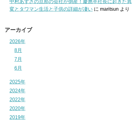
中村あずさの旦那の会社が倒産！慶應卒社長に起きた異
変とタワマン生活と子供の詳細が凄い
に
maritsun
より
アーカイブ
2026年
8月
7月
6月
2025年
2024年
2022年
2020年
2019年