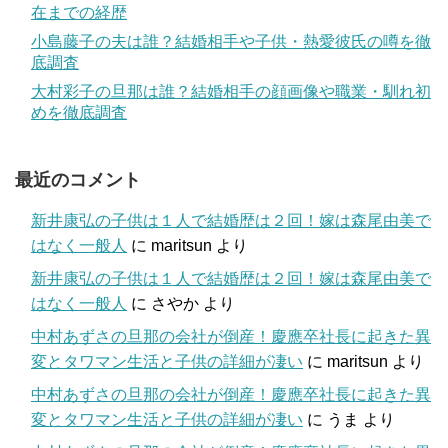
在までの経歴
小島藤子の夫は誰？結婚相手や子供・熱愛彼氏の噂を徹
底調査
大村彩子の旦那は誰？結婚相手の顔画像や職業・馴れ初
めを徹底調査
最近のコメント
新井康弘の子供は１人で結婚歴は２回！嫁は森尾由美で
はなく一般人
に
maritsun
より
新井康弘の子供は１人で結婚歴は２回！嫁は森尾由美で
はなく一般人
に
さやか
より
中村あずさの旦那の会社が倒産！慶應卒社長に起きた異
変とタワマン生活と子供の詳細が凄い
に
maritsun
より
中村あずさの旦那の会社が倒産！慶應卒社長に起きた異
変とタワマン生活と子供の詳細が凄い
に
うま
より